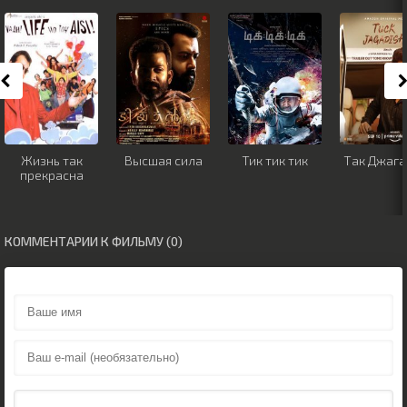
Жизнь так
Высшая сила
Тик тик тик
Так Джаг
прекрасна
КОММЕНТАРИИ К ФИЛЬМУ (0)