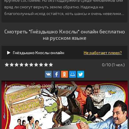
крупное состояние. Но без поддержки в среде чиновников они
вряд ли смогут вернуть землю обратно. Надежда на
благополучный исход остаётся, хоть шансы и очень невелики…
Смотреть "Гнёздышко Кхослы" онлайн бесплатно
на русском языке
Гнёздышко Кхослы онлайн
Не работает плеер?
0/10 (
1
чeл.)