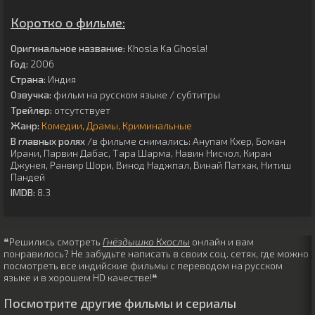
Коротко о фильме:
Оригинальное название:
Khosla Ka Ghosla!
Год:
2006
Страна:
Индия
Озвучка:
фильм на русском языке / субтитры
Трейлер:
отсутствует
Жанр:
Комедии
Драмы
Криминальные
В главных ролях
/в фильме снимались:
Анупам Кхер
,
Боман
Ирани
,
Парвин Дабас
,
Тара Шарма
,
Навин Нисчол
,
Киран
Джунея
,
Ранвир Шори
,
Винод Наджпал
,
Винай Патхак
,
Нитиш
Пандей
IMDB:
8.3
❝Решились смотреть
Гнёздышко Кхослы
онлайн и вам
понравилось? Не забудьте написать в своих соц. сетях, где можно
посмотреть все индийские фильмы с переводом на русском
языке и в хорошем HD качестве!❝
Посмотрите другие фильмы и сериалы