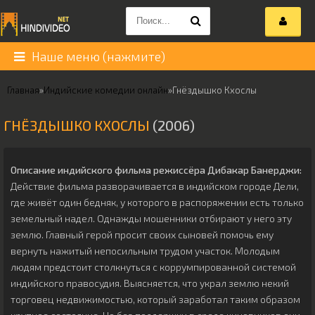
Наше меню (нажмите)
Главная
»
Индийские комедии онлайн
»
Гнёздышко Кхослы
ГНЁЗДЫШКО КХОСЛЫ
(2006)
Описание индийского фильма режиссёра
Дибакар Банерджи
:
Действие фильма разворачивается в индийском городе Дели,
где живёт один бедняк, у которого в распоряжении есть только
земельный надел. Однажды мошенники отбирают у него эту
землю. Главный герой просит своих сыновей помочь ему
вернуть нажитый непосильным трудом участок. Молодым
людям предстоит столкнуться с коррумпированной системой
индийского правосудия. Выясняется, что украл землю некий
торговец недвижимостью, который заработал таким образом