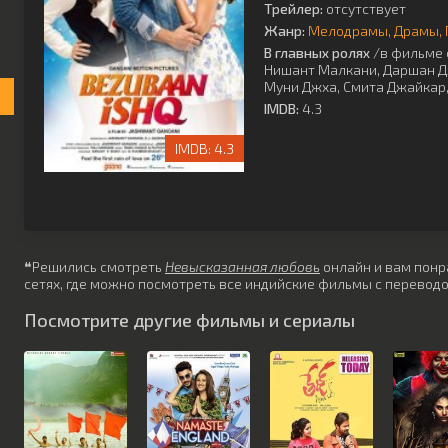
Трейлер:
отсутствует
Жанр:
Мелодрамы
Драмы
В главных ролях
/в фильме 
Нишант Малкани
,
Даршан 
Муни Джха
,
Смита Джайкар
IMDB:
4.3
4.3
❝Решились смотреть
Невысказанная любовь
онлайн и вам понра
сетях, где можно посмотреть все индийские фильмы с переводо
Посмотрите другие фильмы и сериалы