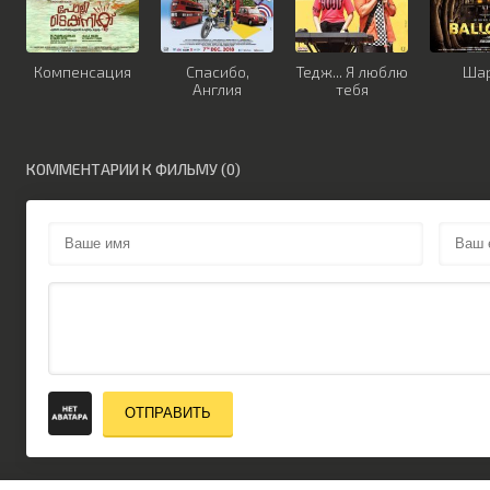
Компенсация
Спасибо,
Тедж... Я люблю
Ша
Англия
тебя
КОММЕНТАРИИ К ФИЛЬМУ (0)
ОТПРАВИТЬ