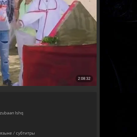
zubaan Ishq
языке / субтитры