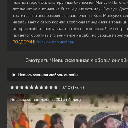
Главный герой фильма, крупный бизнесмен Мансукх Патель 
лет женат на англичанке Лизе, и у них есть дочь Румзум. До
тратиться на всевозможные развлечения. Хоть Мансукх с се
не забывает о своих корнях и соблюдает индийские традици
история любви, завязанная на трёх персонажах. Две сестры 
пытается обратить его внимание на себя, но сердце парня уж
ПОДБОРКИ:
Фильмы про любовь
Смотреть "Невысказанная любовь" онлайн
Невысказанная любовь онлайн
0/10 (
1
чeл.)