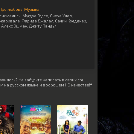
Про любовь
Музыка
снимались:
Мугдха Годсе
,
Снеха Улал
,
Джаривала
,
Фарида Джалал
,
Сачин Кхедекар
,
,
Алекс Эшман
,
Джиту Пандья
вилось? Не забудьте написать в своих соц.
м на русском языке и в хорошем HD качестве!❝