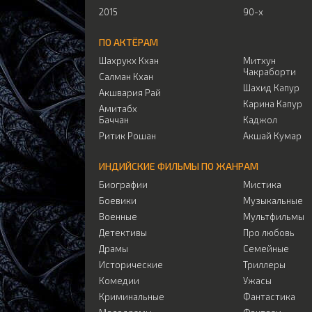
2015
90-х
ПО АКТЁРАМ
Шахрукх Кхан
Митхун
Чакраборти
Салман Кхан
Шахид Капур
Акшвария Рай
Карина Капур
Амитабх
Баччан
Каджол
Ритик Рошан
Акшай Кумар
ИНДИЙСКИЕ ФИЛЬМЫ ПО ЖАНРАМ
Биографии
Мистика
Боевики
Музыкальные
Военные
Мультфильмы
Детективы
Про любовь
Драмы
Семейные
Исторические
Триллеры
Комедии
Ужасы
Криминальные
Фантастика