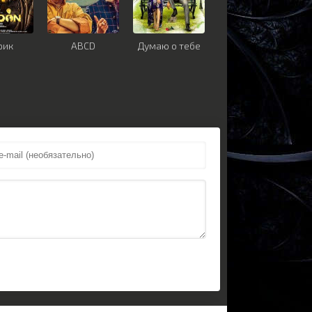
рик
ABCD
Думаю о тебе