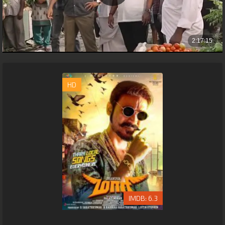
HD
6.3