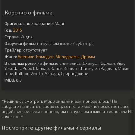
Коротко о фильме:
Оригинальное название:
Maari
Год:
2015
Страна:
Индия
Озвучка:
фильм на русском языке / субтитры
Трейлер:
отсутствует
Жанр:
Боевики
Комедии
Мелодрамы
Драмы
В главных ролях
/в фильме снимались:
Дхануш
,
Каджал
,
Vijay
Yesudas
,
Робо Шанкар
,
Каали Венкат
,
Шанмугха Раджан
,
Миме
Гопи
,
Kalloori Vinoth
,
Azhagu
,
Сриранджини
IMDB:
6.3
❝Решились смотреть
Мари
онлайн и вам понравилось? Не
забудьте написать в своих соц. сетях, где можно посмотреть все
индийские фильмы с переводом на русском языке и в хорошем HD
качестве!❝
Посмотрите другие фильмы и сериалы