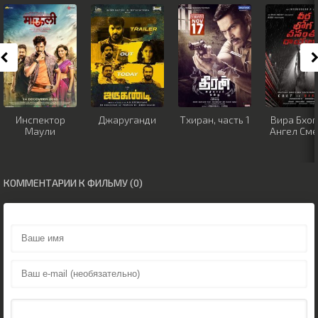
Инспектор
Джаруганди
Тхиран, часть 1
Вира Бхог
Маули
Ангел См
КОММЕНТАРИИ К ФИЛЬМУ (0)