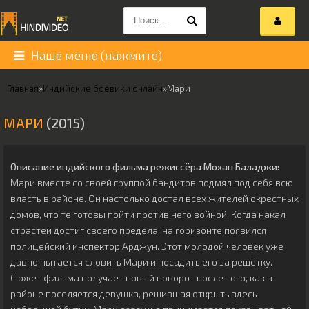
Наше меню (нажмите)
Главная
»
Индийские боевики онлайн
»
Мари
МАРИ
(2015)
Описание индийского фильма режиссёра
Мохан Баладжи
:
Мари вместе со своей группой бандитов подмял под себя всю
власть в районе. Он настолько достал всех жителей окрестных
домов, что те готовы пойти против него войной. Когда накал
страстей достиг своего предела, на горизонте появился
полицейский инспектор Арджун. Этот молодой человек уже
давно пытается словить Мари и посадить его за решётку.
Сюжет фильма получает новый поворот после того, как в
районе поселяется девушка, решившая открыть здесь