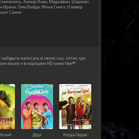
снимались:
Аамир Кхан
,
Мадхаван
,
Шарман
н Ирани
,
Оми Вайдя
,
Мона Сингх
,
Оливер
шит Сахни
забудьте написать в своих соц. сетях, где
ом языке и в хорошем HD качестве!❝
йский
Друг
Когда Гарри