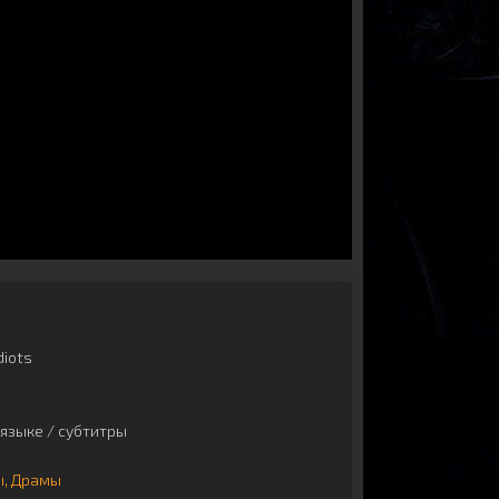
diots
языке / субтитры
ы
Драмы