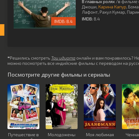
В главных ролях
/в фильме 
Джоши
,
Карина Капур
,
Бома
Лафонт
,
Рахул Кумар
,
Парик
IMDB:
8.4
8.4
❝Решились смотреть
Три идиота
онлайн и вам понравилось? Не 
можно посмотреть все индийские фильмы с переводом на русск
Посмотрите другие фильмы и сериалы
Путешествие в
Молодожены
Моя любимая
Ченна