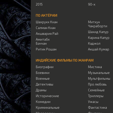
2015
90-х
ПО АКТЁРАМ
Шахрукх Кхан
Митхун
Чакраборти
Салман Кхан
Шахид Капур
Акшвария Рай
Карина Капур
Амитабх
Баччан
Каджол
Ритик Рошан
Акшай Кумар
ИНДИЙСКИЕ ФИЛЬМЫ ПО ЖАНРАМ
Биографии
Мистика
Боевики
Музыкальные
Военные
Мультфильмы
Детективы
Про любовь
Драмы
Семейные
Исторические
Триллеры
Комедии
Ужасы
Криминальные
Фантастика