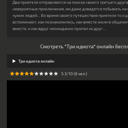
Два приятеля отправляются на поиски своего третьего друга
невероятные приключения, им даже доведется побывать на 
чужих людей… Во время своего путешествия приятели то и 
вспоминают, как познакомились, как вместе жили в общежит
вместе, и как вдруг неожиданно пропал их друг…
Смотреть "Три идиота" онлайн бесп
Три идиота онлайн
5.3/10 (
6
чeл.)