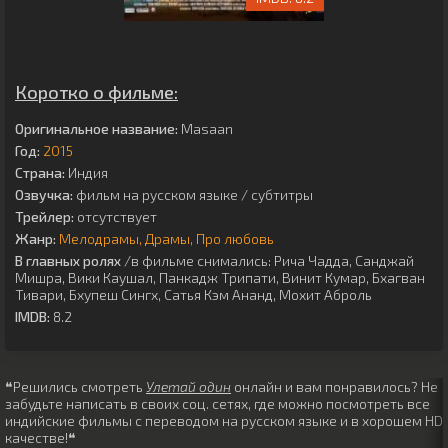
Коротко о фильме:
Оригинальное название:
Masaan
Год:
2015
Страна:
Индия
Озвучка:
фильм на русском языке / субтитры
Трейлер:
отсутствует
Жанр:
Мелодрамы
Драмы
Про любовь
В главных ролях
/в фильме снимались:
Рича Чадда
,
Санджай
Мишра
,
Вики Каушал
,
Панкадж Трипати
,
Винит Кумар
,
Бхагван
Тивари
,
Бхупеш Сингх
,
Сатья Кэм Ананд
,
Мохит Аброль
IMDB:
8.2
❝Решились смотреть
Улетай один
онлайн и вам понравилось? Не
забудьте написать в своих соц. сетях, где можно посмотреть все
индийские фильмы с переводом на русском языке и в хорошем HD
качестве!❝