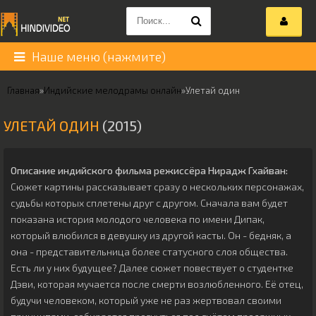
Наше меню (нажмите)
Главная
»
Индийские мелодрамы онлайн
»
Улетай один
УЛЕТАЙ ОДИН
(2015)
Описание индийского фильма режиссёра
Нирадж Гхайван
:
Сюжет картины рассказывает сразу о нескольких персонажах,
судьбы которых сплетены друг с другом. Сначала вам будет
показана история молодого человека по имени Дипак,
который влюбился в девушку из другой касты. Он - бедняк, а
она - представительница более статусного слоя общества.
Есть ли у них будущее? Далее сюжет повествует о студентке
Дэви, которая мучается после смерти возлюбленного. Её отец,
будучи человеком, который уже не раз жертвовал своими