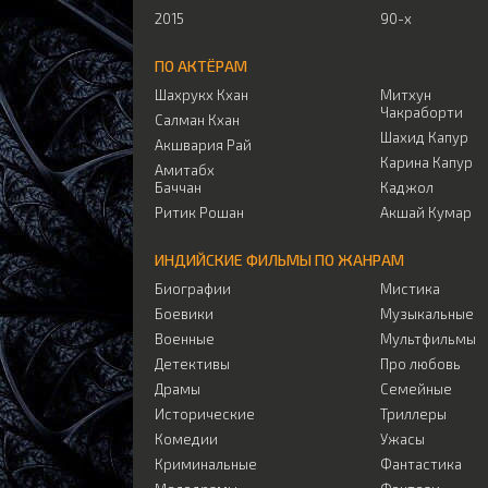
2015
90-х
ПО АКТЁРАМ
Шахрукх Кхан
Митхун
Чакраборти
Салман Кхан
Шахид Капур
Акшвария Рай
Карина Капур
Амитабх
Баччан
Каджол
Ритик Рошан
Акшай Кумар
ИНДИЙСКИЕ ФИЛЬМЫ ПО ЖАНРАМ
Биографии
Мистика
Боевики
Музыкальные
Военные
Мультфильмы
Детективы
Про любовь
Драмы
Семейные
Исторические
Триллеры
Комедии
Ужасы
Криминальные
Фантастика