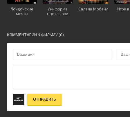
Лондонские
Униформа
Салала Мобайл
Игра в
мечты
цвета хаки
КОММЕНТАРИИ К ФИЛЬМУ (0)
ОТПРАВИТЬ