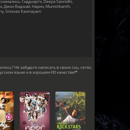
снимались:
Сиддхартх
,
Deepa Sannidhi
,
м
,
Джон Виджай
,
Нарин
,
Munishkanth
,
my
,
Srinivas Kavinayam
лось? Не забудьте написать в своих соц. сетях,
усском языке и в хорошем HD качестве!❝