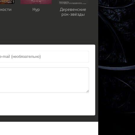
 кости
Нур
Деревенские
рок-звёзды