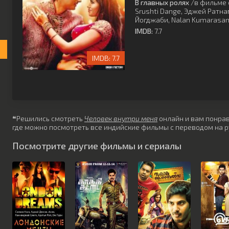
В главных ролях
/в фильме 
Srushti Dange
,
Эджей Ратна
Йогджаби
,
Nalan Kumarasa
IMDB:
7.7
7.7
❝Решились смотреть
Человек внутри меня
онлайн и вам понрави
где можно посмотреть все индийские фильмы с переводом на р
Посмотрите другие фильмы и сериалы