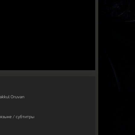
akkul Oruvan
языке / субтитры