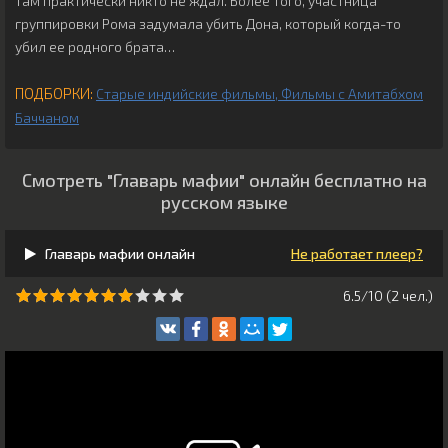
там практически никто не ждал. Более того, участница
группировки Рома задумала убить Дона, который когда-то
убил ее родного брата…
ПОДБОРКИ:
Старые индийские фильмы
Фильмы с Амитабхом
Баччаном
Смотреть "Главарь мафии" онлайн бесплатно на
русском языке
Главарь мафии онлайн
Не работает плеер?
6.5/10 (
2
чeл.)