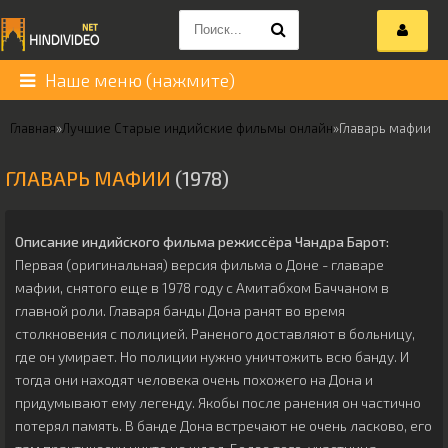
Наше меню (нажмите)
Главная
»
Лучшие Старые индийские фильмы онлайн
»
Главарь мафии
ГЛАВАРЬ МАФИИ
(1978)
Описание индийского фильма режиссёра
Чандра Барот
:
Первая (оригинальная) версия фильма о Доне - главаре
мафии, снятого еще в 1978 году с Амитабхом Баччаном в
главной роли. Главаря банды Дона ранят во время
столкновения с полицией. Раненого доставляют в больницу,
где он умирает. Но полиции нужно уничтожить всю банду. И
тогда они находят человека очень похожего на Дона и
придумывают ему легенду. Якобы после ранения он частично
потерял память. В банде Дона встречают не очень ласково, его