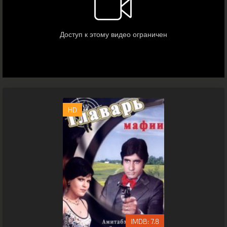
HD
7.8