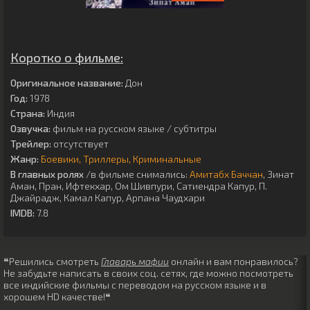
Коротко о фильме:
Оригинальное название:
Дон
Год:
1978
Страна:
Индия
Озвучка:
фильм на русском языке / субтитры
Трейлер:
отсутствует
Жанр:
Боевики
Триллеры
Криминальные
В главных ролях
/в фильме снимались:
Амитабх Баччан
,
Зинат
Аман
,
Пран
,
Ифтекхар
,
Ом Шивпури
,
Сатиендра Капур
,
П.
Джайрадж
,
Камал Капур
,
Арпана Чаудхари
IMDB:
7.8
❝Решились смотреть
Главарь мафии
онлайн и вам понравилось?
Не забудьте написать в своих соц. сетях, где можно посмотреть
все индийские фильмы с переводом на русском языке и в
хорошем HD качестве!❝