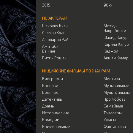
2015
90-х
ПО АКТЁРАМ
Шахрукх Кхан
Митхун
Чакраборти
Салман Кхан
Шахид Капур
Акшвария Рай
Карина Капур
Амитабх
Баччан
Каджол
Ритик Рошан
Акшай Кумар
ИНДИЙСКИЕ ФИЛЬМЫ ПО ЖАНРАМ
Биографии
Мистика
Боевики
Музыкальные
Военные
Мультфильмы
Детективы
Про любовь
Драмы
Семейные
Исторические
Триллеры
Комедии
Ужасы
Криминальные
Фантастика