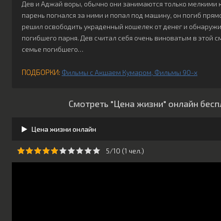
Дев и Аджай воры, обычно они занимаются только мелкими к
парень погнался за ними и попал под машину, он погиб пря
решил освободить украденный кошелек от денег и обнаружил
погибшего парня. Дев считал себя очень виноватым в этой см
семье погибшего…
ПОДБОРКИ:
Фильмы с Акшаем Кумаром
Фильмы 90-х
Смотреть "Цена жизни" онлайн бесп
Цена жизни онлайн
5/10 (
1
чeл.)