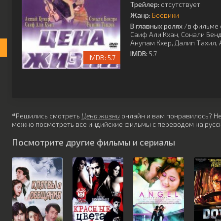
Трейлер:
отсутствует
Жанр:
Боевики
В главных ролях
/в фильме 
Саиф Али Кхан
,
Сонали Бен
Анупам Кхер
,
Далип Тахил
,
IMDB:
5.7
5.7
❝Решились смотреть
Цена жизни
онлайн и вам понравилось? Не 
можно посмотреть все индийские фильмы с переводом на русск
Посмотрите другие фильмы и сериалы