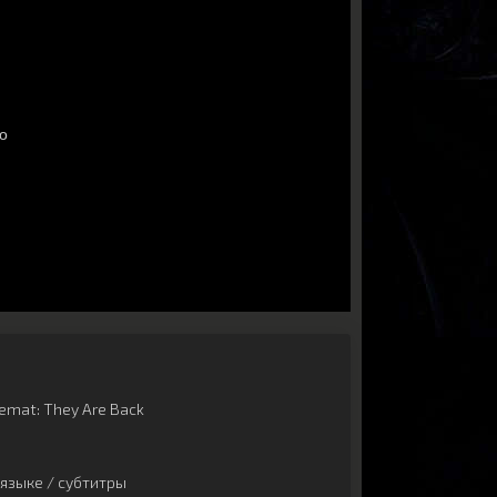
emat: They Are Back
языке / субтитры