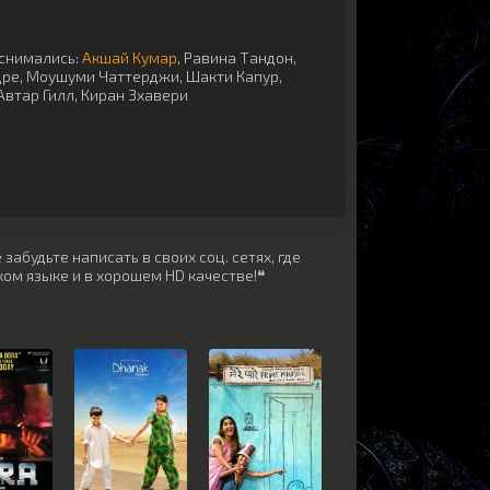
снимались:
Акшай Кумар
,
Равина Тандон
,
дре
,
Моушуми Чаттерджи
,
Шакти Капур
,
Автар Гилл
,
Киран Зхавери
забудьте написать в своих соц. сетях, где
ом языке и в хорошем HD качестве!❝