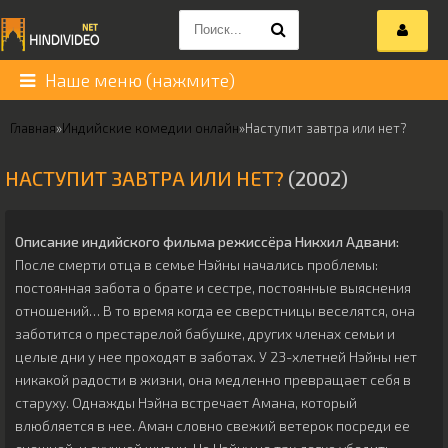
Наше меню (нажмите)
Главная
»
Индийские комедии онлайн
»
Наступит завтра или нет?
НАСТУПИТ ЗАВТРА ИЛИ НЕТ?
(2002)
Описание индийского фильма режиссёра
Никхил Адвани
:
После смерти отца в семье Нэйны начались проблемы:
постоянная забота о брате и сестре, постоянные выяснения
отношений… В то время когда ее сверстницы веселятся, она
заботится о престарелой бабушке, других членах семьи и
целые дни у нее проходят в заботах. У 23-хлетней Нэйны нет
никакой радости в жизни, она медленно превращает себя в
старуху. Однажды Нэйна встречает Амана, который
влюбляется в нее. Аман словно свежий ветерок посреди ее