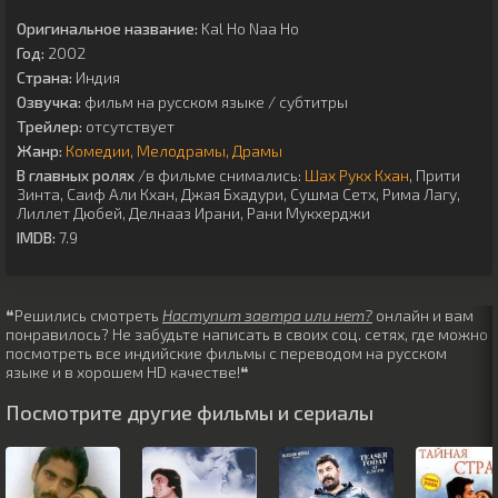
Оригинальное название:
Kal Ho Naa Ho
Год:
2002
Страна:
Индия
Озвучка:
фильм на русском языке / субтитры
Трейлер:
отсутствует
Жанр:
Комедии
Мелодрамы
Драмы
В главных ролях
/в фильме снимались:
Шах Рукх Кхан
,
Прити
Зинта
,
Саиф Али Кхан
,
Джая Бхадури
,
Сушма Сетх
,
Рима Лагу
,
Лиллет Дюбей
,
Делнааз Ирани
,
Рани Мукхерджи
IMDB:
7.9
❝Решились смотреть
Наступит завтра или нет?
онлайн и вам
понравилось? Не забудьте написать в своих соц. сетях, где можно
посмотреть все индийские фильмы с переводом на русском
языке и в хорошем HD качестве!❝
Посмотрите другие фильмы и сериалы