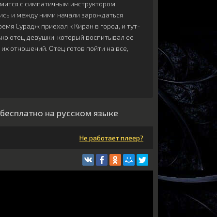
омится с симпатичным инструктором
ись и между ними начали зарождаться
ремя Сурадж приехал к Киран в город, и тут-
ько отец девушки, который воспитывал ее
в их отношений. Отец готов пойти на все,
бесплатно на русском языке
Не работает плеер?