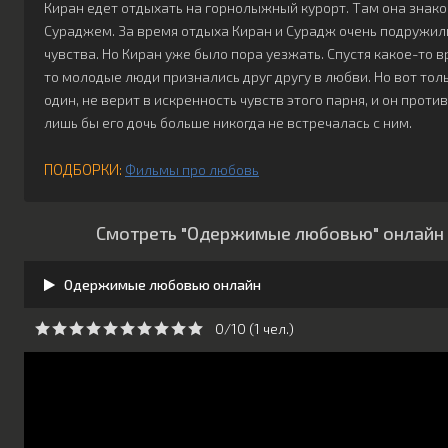
Киран едет отдыхать на горнолыжный курорт. Там она знак
Сураджем. За время отдыха Киран и Сурадж очень подружил
чувства. Но Киран уже было пора уезжать. Спустя какое-то в
то молодые люди признались друг другу в любви. Но вот тол
один, не верит в искренность чувств этого парня, и он проти
лишь бы его дочь больше никогда не встречалась с ним.
ПОДБОРКИ:
Фильмы про любовь
Смотреть "Одержимые любовью" онлайн 
Одержимые любовью онлайн
0/10 (
1
чeл.)