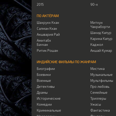
2015
90-х
ПО АКТЁРАМ
Шахрукх Кхан
Митхун
Чакраборти
Салман Кхан
Шахид Капур
Акшвария Рай
Карина Капур
Амитабх
Баччан
Каджол
Ритик Рошан
Акшай Кумар
ИНДИЙСКИЕ ФИЛЬМЫ ПО ЖАНРАМ
Биографии
Мистика
Боевики
Музыкальные
Военные
Мультфильмы
Детективы
Про любовь
Драмы
Семейные
Исторические
Триллеры
Комедии
Ужасы
Криминальные
Фантастика