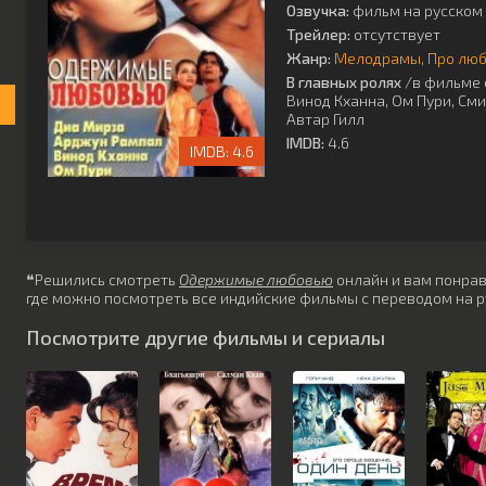
Озвучка:
фильм на русском 
Трейлер:
отсутствует
Жанр:
Мелодрамы
Про лю
В главных ролях
/в фильме 
Винод Кханна
,
Ом Пури
,
Сми
Автар Гилл
IMDB:
4.6
4.6
❝Решились смотреть
Одержимые любовью
онлайн и вам понрави
где можно посмотреть все индийские фильмы с переводом на р
Посмотрите другие фильмы и сериалы