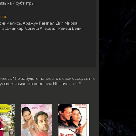
языке / субтитры
бовь
снимались:
Арджун Рампал
,
Дия Мирза
,
та Джайкар
,
Сомеш Агарвал
,
Ракеш Беди
,
лось? Не забудьте написать в своих соц. сетях,
усском языке и в хорошем HD качестве!❝