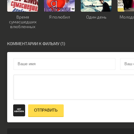
Время
Я полюбил
Один день
Молод
сумасшедших
влюбленных
КОММЕНТАРИИ К ФИЛЬМУ (1)
ОТПРАВИТЬ