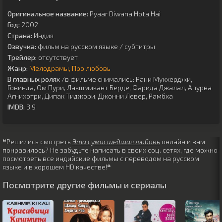
Оригинальное название:
Pyaar Diwana Hota Hai
Год:
2002
Страна:
Индия
Озвучка:
фильм на русском языке / субтитры
Трейлер:
отсутствует
Жанр:
Мелодрамы
Про любовь
В главных ролях
/в фильме снимались:
Рани Мукхерджи
,
Говинда
,
Ом Пури
,
Лакшмикант Берде
,
Фарида Джалал
,
Апурва
Агнихотри
,
Дипак Тиджори
,
Джонни Левер
,
Рамбха
IMDB:
3.9
❝Решились смотреть
Эта сумасшедшая любовь
онлайн и вам
понравилось? Не забудьте написать в своих соц. сетях, где можно
посмотреть все индийские фильмы с переводом на русском
языке и в хорошем HD качестве!❝
Посмотрите другие фильмы и сериалы