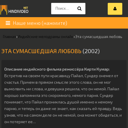
Наше меню (нажмите)
Главная
»
Индийские мелодрамы онлайн
»
Эта сумасшедшая любовь
ЭТА СУМАСШЕДШАЯ ЛЮБОВЬ
(2002)
Описание индийского фильма режиссёра
Кирти Кумар
:
Встретив на своем пути красавицу Пайал, Сундер онемел от
счастья. Причем в прямом смысле этого слова, он не мог
вымолвить ни слова, и девушка решила, что он немой. Пайал
хорошо запомнила это скоромного, немого парня. Сундер
понимает, что Пайал прониклась душой именно к немому
парню, и теперь он даже не знает, как сказать ей правду. Ведь
узнав, что на самом деле он не немой, она может обидеться, и
он потеряет ее…