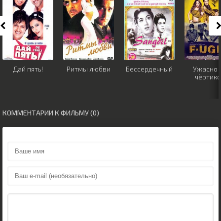
Дай пять!
Ритмы любви
Бессердечный
Ужасно 
чёртик
КОММЕНТАРИИ К ФИЛЬМУ (0)