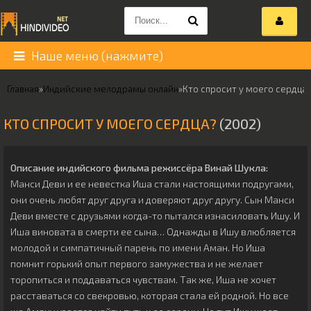
Наше меню (нажмите)
Главная
»
Индийские мелодрамы онлайн
»
Кто спросит у моего сердца
КТО СПРОСИТ У МОЕГО СЕРДЦА?
(2002)
Описание индийского фильма режиссёра
Винай Шукла
:
Манси Деви и ее невестка Иша стали настоящими подругами,
они очень любят друг друга и доверяют друг другу. Сын Манси
Деви вместе с друзьями когда-то пытался изнасиловать Ишу. И
Иша виновата в смерти ее сына… Однажды в Ишу влюбляется
молодой и симпатичный парень по имени Аман. Но Иша
помнит горький опыт первого замужества и не желает
торопиться и поддаваться чувствам. Так же, Иша не хочет
расставаться со свекровью, которая стала ей родной. Но все