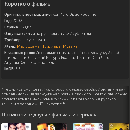
Коротко о фильме:
Оригинальное название:
Koi Mere Dil Se Poochhe
Год:
2002
Страна:
Индия
Озвучка:
фильм на русском языке / субтитры
Трейлер:
отсутствует
Жанр:
Мелодрамы
Триллеры
Музыка
В главных ролях
/в фильме снимались:
Джая Бхадури
,
Афтаб
Шивдасани
,
Санджай Капур
,
Джаспал Бхатти
,
Эша Деол
,
Анупам Кхер
,
Раджпал Ядав
IMDB:
3.5
❝Решились смотреть
Кто спросит у моего сердца?
онлайн и вам
понравилось? Не забудьте написать в своих соц. сетях, где можно
посмотреть все индийские фильмы с переводом на русском
языке и в хорошем HD качестве!❝
Посмотрите другие фильмы и сериалы