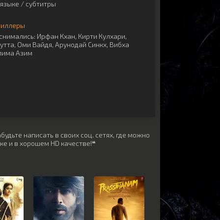
языке / субтитры
риллеры
снимались:
Ирфан Кхан
,
Кирти Кулхари
,
утта
,
Оми Вайдя
,
Арунодай Синкх
,
Вибха
лима Азим
удьте написать в своих соц. сетях, где можно
ке и в хорошем HD качестве!❝