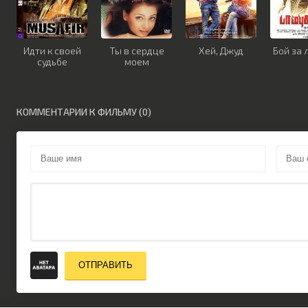
Идти к своей
Ты в сердце
Хей, Джуд
Бой за
судьбе
моем
КОММЕНТАРИИ К ФИЛЬМУ (0)
ОТПРАВИТЬ