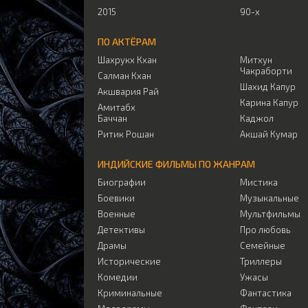
2015
90-х
ПО АКТЁРАМ
Шахрукх Кхан
Митхун
Чакраборти
Салман Кхан
Шахид Капур
Акшвария Рай
Карина Капур
Амитабх
Баччан
Каджол
Ритик Рошан
Акшай Кумар
ИНДИЙСКИЕ ФИЛЬМЫ ПО ЖАНРАМ
Биографии
Мистика
Боевики
Музыкальные
Военные
Мультфильмы
Детективы
Про любовь
Драмы
Семейные
Исторические
Триллеры
Комедии
Ужасы
Криминальные
Фантастика