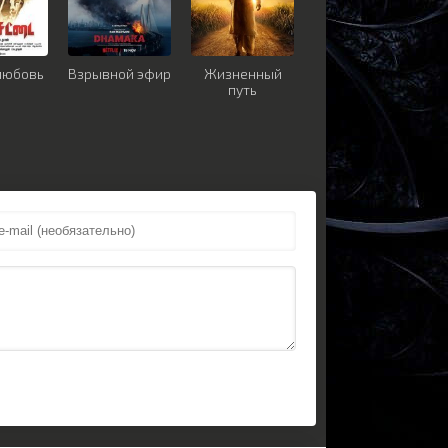
 любовь
Взрывной эфир
Жизненный
путь