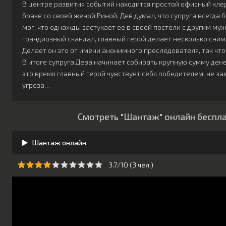
В центре развития событий находится простой офисный кле
браке со своей женой Риной. Дев думал, что супруга всегда
мог, что однажды застукает её в своей постели с другим муж
грандиозный скандал, главный герой делает несколько сни
Делает он это от имени анонимного преследователя, так что
В итоге супруга Дева начинает собирать крупную сумму ден
это время главный герой чувствует себя победителем, не за
угроза…
Смотреть "Шантаж" онлайн беспла
Шантаж онлайн
3.7/10 (
3
чeл.)