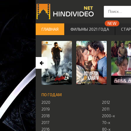
ГЛАВНАЯ
ФИЛЬМЫ 2021 ГОДА
СТА
ПО ГОДАМ
2020
2012
2019
2011
2018
2000-х
2017
70-х
2016
80-х