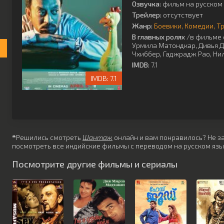
Озвучка:
фильм на русском 
Трейлер:
отсутствует
Жанр:
Боевики
Комедии
Т
В главных ролях
/в фильме 
Урмила Матондкар
,
Дивья Д
Чхиббер
,
Гаджрадж Рао
,
Ни
IMDB:
7.1
7.1
❝Решились смотреть
Шантаж
онлайн и вам понравилось? Не заб
посмотреть все индийские фильмы с переводом на русском язы
Посмотрите другие фильмы и сериалы