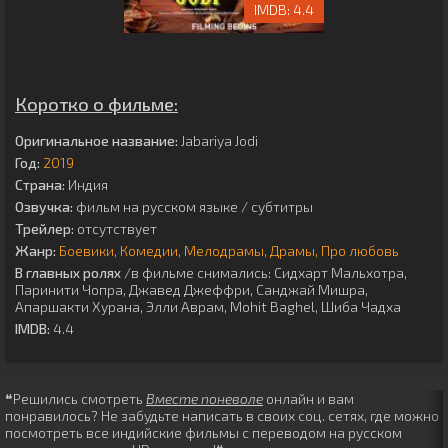
4.4
Коротко о фильме:
Оригинальное название:
Jabariya Jodi
Год:
2019
Страна:
Индия
Озвучка:
фильм на русском языке / субтитры
Трейлер:
отсутствует
Жанр:
Боевики
Комедии
Мелодрамы
Драмы
Про любовь
В главных ролях
/в фильме снимались:
Сидхарт Мальхотра
,
Паринити Чопра
,
Джавед Джеффри
,
Санджай Мишра
,
Апаршакти Хурана
,
Элли Аврам
,
Mohit Baghel
,
Шиба Чадха
IMDB:
4.4
❝Решились смотреть
Вместе поневоле
онлайн и вам
понравилось? Не забудьте написать в своих соц. сетях, где можно
посмотреть все индийские фильмы с переводом на русском