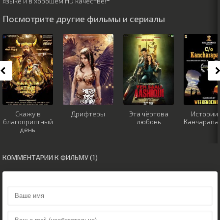
языке и в хорошем HD качестве!❝
Посмотрите другие фильмы и сериалы
Скажу в
Дрифтеры
Эта чёртова
Истории 
благоприятный
любовь
Канчарапа
день
КОММЕНТАРИИ К ФИЛЬМУ (1)