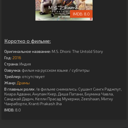
8.0
Коротко о фильме:
Оригинальное название:
M.S. Dhoni: The Untold Story
Год:
2016
Страна:
Индия
Озвучка:
фильм на русском языке / субтитры
Трейлер:
отсутствует
Жанр:
Драмы
В главных ролях
/в фильме снимались:
Сушант Сингх Раджпут
,
Киара Адвани
,
Анупам Кхер
,
Диша Патани
,
Бхумика Чавла
,
Санджай Дадич
,
Келли Прасад Мухержи
,
Zeeshaan
,
Митху
Чакраборти
,
Kranti Prakash Jha
IMDB:
8.0