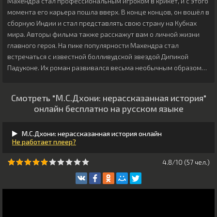
Махендра стал профессиональным игроком в крикет, и с этого
момента его карьера пошла вверх. В конце концов, он вошёл в
сборную Индии и стал представлять свою страну на Кубках
мира. Авторы фильма также расскажут вам о личной жизни
главного героя. На пике популярности Махендра стал
встречаться с известной болливудской звездой Дипикой
Падуконе. Их роман развивался весьма необычным образом…
Смотреть "М.С.Дхони: нерассказанная история"
онлайн бесплатно на русском языке
М.С.Дхони: нерассказанная история онлайн
Не работает плеер?
4.8/10 (
57
чeл.)