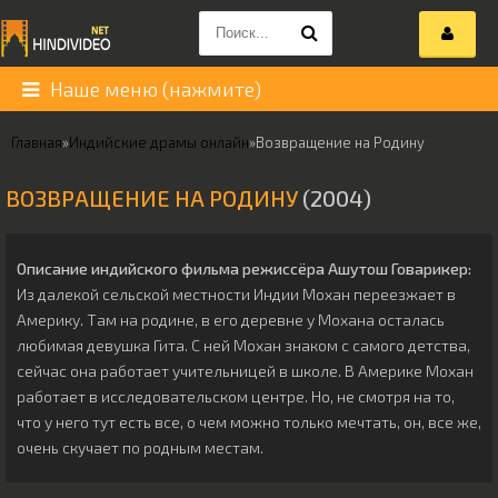
Наше меню (нажмите)
Главная
»
Индийские драмы онлайн
»
Возвращение на Родину
ВОЗВРАЩЕНИЕ НА РОДИНУ
(2004)
Описание индийского фильма режиссёра
Ашутош Говарикер
:
Из далекой сельской местности Индии Мохан переезжает в
Америку. Там на родине, в его деревне у Мохана осталась
любимая девушка Гита. С ней Мохан знаком с самого детства,
сейчас она работает учительницей в школе. В Америке Мохан
работает в исследовательском центре. Но, не смотря на то,
что у него тут есть все, о чем можно только мечтать, он, все же,
очень скучает по родным местам.