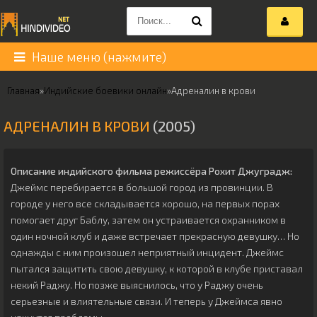
Наше меню (нажмите)
Главная
»
Индийские боевики онлайн
»
Адреналин в крови
АДРЕНАЛИН В КРОВИ
(2005)
Описание индийского фильма режиссёра
Рохит Джуградж
:
Джеймс перебирается в большой город из провинции. В
городе у него все складывается хорошо, на первых порах
помогает друг Баблу, затем он устраивается охранником в
один ночной клуб и даже встречает прекрасную девушку… Но
однажды с ним произошел неприятный инцидент. Джеймс
пытался защитить свою девушку, к которой в клубе приставал
некий Раджу. Но позже выяснилось, что у Раджу очень
серьезные и влиятельные связи. И теперь у Джеймса явно