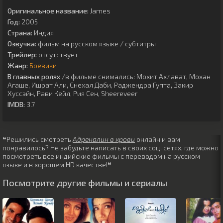
Оригинальное название:
James
Год:
2005
Страна:
Индия
Озвучка:
фильм на русском языке / субтитры
Трейлер:
отсутствует
Жанр:
Боевики
В главных ролях
/в фильме снимались:
Мохит Ахлават
,
Мохан
Агаше
,
Ишрат Али
,
Снехал Даби
,
Раджендра Гупта
,
Закир
Хуссэйн
,
Рави Кейл
,
Рия Сен
,
Sheereveer
IMDB:
3.7
❝Решились смотреть
Адреналин в крови
онлайн и вам
понравилось? Не забудьте написать в своих соц. сетях, где можно
посмотреть все индийские фильмы с переводом на русском
языке и в хорошем HD качестве!❝
Посмотрите другие фильмы и сериалы