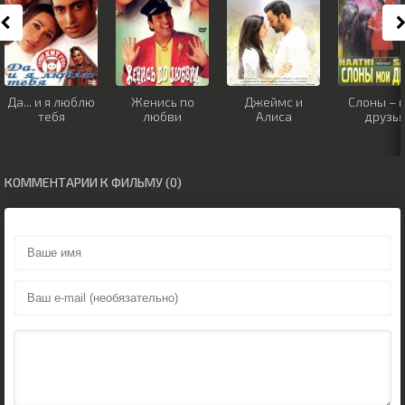
Да... и я люблю
Женись по
Джеймс и
Слоны – 
тебя
любви
Алиса
друзья
КОММЕНТАРИИ К ФИЛЬМУ (0)