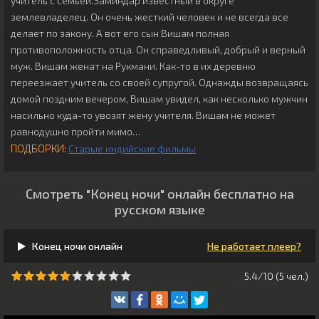
учитель с семьёй.Заминдар известный в округе
землевладелец. Он очень жесткий человек и не всегда все
делает по закону. А вот его сын Вишам полная
противоположность отца. Он справедливый, добрый и верный
муж. Вишам женат на Рукмани. Как-то в их деревню
переезжает учитель со своей супругой. Однажды возвращаясь
домой поздним вечером, Вишам увидел, как несколько мужчин
насильно куда-то увозят жену учителя. Вишам не может
равнодушно пройти мимо…
ПОДБОРКИ:
Старые индийские фильмы
Смотреть "Конец ночи" онлайн бесплатно на
русском языке
Конец ночи онлайн
Не работает плеер?
5.4/10 (
5
чeл.)