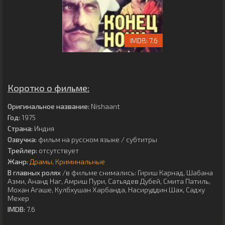
7.6
Коротко о фильме:
Оригинальное название:
Nishaant
Год:
1975
Страна:
Индия
Озвучка:
фильм на русском языке / субтитры
Трейлер:
отсутствует
Жанр:
Драмы
Криминальные
В главных ролях
/в фильме снимались:
Гириш Карнад
,
Шабана
Азми
,
Ананд Наг
,
Амриш Пури
,
Сатьядев Дубей
,
Смита Патиль
,
Мохан Агаше
,
Кулбхушан Харбанда
,
Насируддин Шах
,
Садху
Мехер
IMDB:
7.6