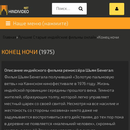
Наше меню (нажмите)
Главная
»
Лучшие Старые индийские фильмы онлайн
»
Конец ночи
КОНЕЦ НОЧИ
(1975)
Описание индийского фильма режиссёра
Шьям Бенегал
:
Фильм Шьям Бенегала получивший «Золотую пальмовую
ветвь» на Каннском кинофестивале в 1976 году. Жизнь
индийской провинции середины прошлого века. Темнота
жителей, образующих толпу, которой легко управляет
местный царек со своей свитой. Несмотря на все насилие и
жестокость со стороны «хозяина» никто даже не
задумывается воспротивиться его действиям, до тех пор пока
в деревне не появляется «маленький человек», скромный