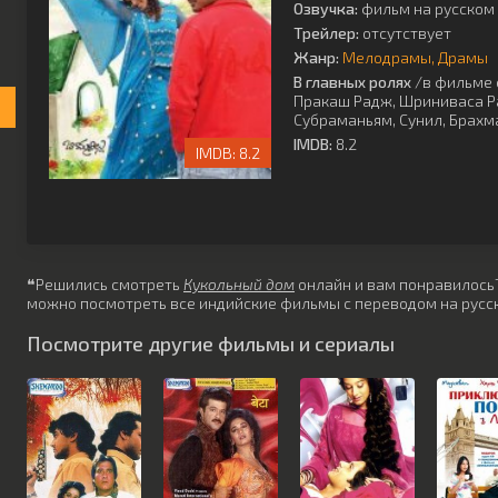
Озвучка:
фильм на русском 
Трейлер:
отсутствует
Жанр:
Мелодрамы
Драмы
В главных ролях
/в фильме 
Пракаш Радж
,
Шриниваса Р
Субраманьям
,
Сунил
,
Брахм
IMDB:
8.2
8.2
❝Решились смотреть
Кукольный дом
онлайн и вам понравилось? 
можно посмотреть все индийские фильмы с переводом на русск
Посмотрите другие фильмы и сериалы