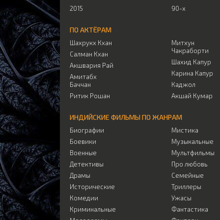
2015
90-х
ПО АКТЁРАМ
Шахрукх Кхан
Митхун
Чакраборти
Салман Кхан
Шахид Капур
Акшвария Рай
Карина Капур
Амитабх
Баччан
Каджол
Ритик Рошан
Акшай Кумар
ИНДИЙСКИЕ ФИЛЬМЫ ПО ЖАНРАМ
Биографии
Мистика
Боевики
Музыкальные
Военные
Мультфильмы
Детективы
Про любовь
Драмы
Семейные
Исторические
Триллеры
Комедии
Ужасы
Криминальные
Фантастика