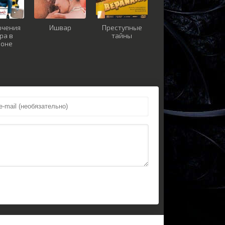
ючения
Ишвар
Преступные
ра в
тайны
доне