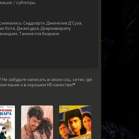
языке / субтитры
снимались:
Сиддхартх
,
Дженелия Д’Суза
,
ао Кота
,
Джаясудха
,
Дхармаварапу
анандам
,
Таникелла Бхарани
Не забудьте написать в своих соц. сетях, где
ом языке и в хорошем HD качестве!❝