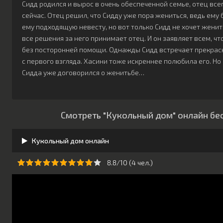
Сидд родился и вырос в очень обеспеченной семье, отец всег
сейчас. Отец решил, что Сидду уже пора жениться, ведь ему
ему подходящую невесту, но вот только Сидд не хочет женить
все решения за него принимает отец. И он заявляет всем, чт
без посторонней помощи. Однажды Сидд встречает прекрас
с первого взгляда. Хасини тоже искреннее полюбила его. Н
Сидда уже договорился о женитьбе…
Смотреть "Кукольный дом" онлайн бе
Кукольный дом онлайн
8.8/10 (
4
чeл.)