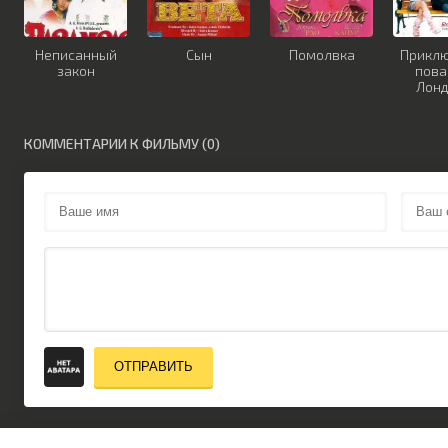
Неписанный
Сын
Помолвка
Прикл
закон
пова
Лон
КОММЕНТАРИИ К ФИЛЬМУ (0)
ОТПРАВИТЬ