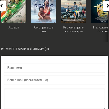
Афёра
Смотри ещё
Километры и
Наложен
раз
километры
платё
КОММЕНТАРИИ К ФИЛЬМУ (0)