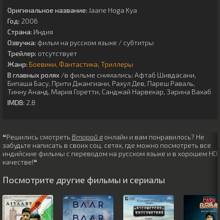
Оригинальное название:
Jaane Hoga Kya
Год:
2006
Страна:
Индия
Озвучка:
фильм на русском языке / субтитры
Трейлер:
отсутствует
Жанр:
Боевики
Фантастика
Триллеры
В главных ролях
/в фильме снимались:
Афтаб Шивдасани
,
Бипаша Басу
,
Прити Джангиани
,
Рахул Дев
,
Пареш Раваль
,
Тинну Ананд
,
Мария Горетти
,
Санджай Нарвекар
,
Зарина Вахаб
IMDB:
2.8
❝Решились смотреть
Второй я
онлайн и вам понравилось? Не
забудьте написать в своих соц. сетях, где можно посмотреть все
индийские фильмы с переводом на русском языке и в хорошем HD
качестве!❝
Посмотрите другие фильмы и сериалы