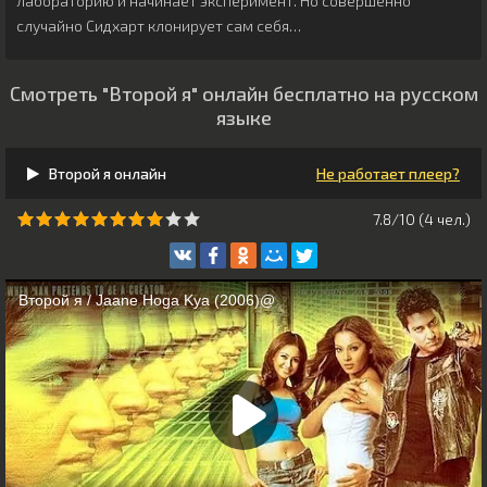
лабораторию и начинает эксперимент. Но совершенно
случайно Сидхарт клонирует сам себя…
Смотреть "Второй я" онлайн бесплатно на русском
языке
Второй я онлайн
Не работает плеер?
7.8/10 (
4
чeл.)