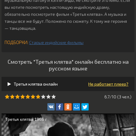
музыкальную патоку и хэппи-энды, не смотрите это кино. Если
вы хотите посмотреть настоящую индийскую драму,
обязательно посмотрите фильм «Третья клятва». А музыка и
танцы все же будут. Положено по сюжету. К тому же героиня
— танцовщица.
ПОДБОРКИ:
Старые индийские фильмы
Смотреть "Третья клятва" онлайн бесплатно на
русском языке
Третья клятва онлайн
Не работает плеер?
6.7/10 (
3
чeл.)