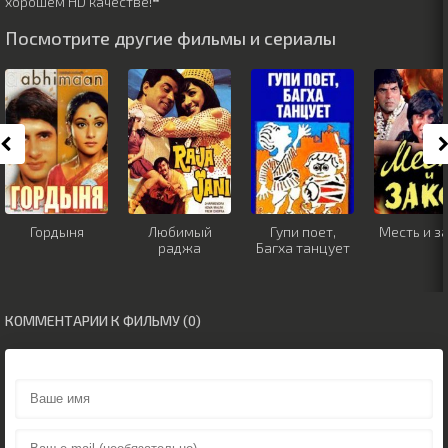
хорошем HD качестве!❝
Посмотрите другие фильмы и сериалы
Гордыня
Любимый
Гупи поет,
Месть и з
раджа
Багха танцует
КОММЕНТАРИИ К ФИЛЬМУ (0)