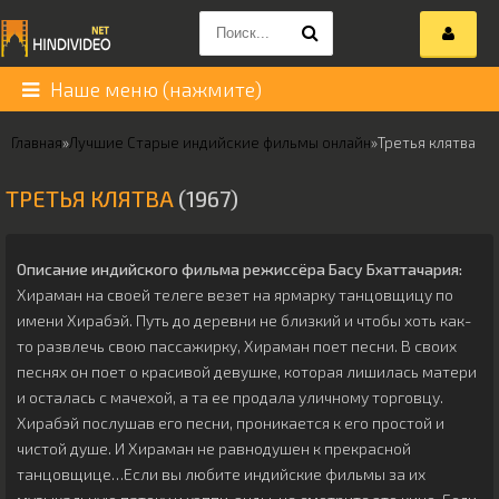
Наше меню (нажмите)
Главная
»
Лучшие Старые индийские фильмы онлайн
»
Третья клятва
ТРЕТЬЯ КЛЯТВА
(1967)
Описание индийского фильма режиссёра
Басу Бхаттачария
:
Хираман на своей телеге везет на ярмарку танцовщицу по
имени Хирабэй. Путь до деревни не близкий и чтобы хоть как-
то развлечь свою пассажирку, Хираман поет песни. В своих
песнях он поет о красивой девушке, которая лишилась матери
и осталась с мачехой, а та ее продала уличному торговцу.
Хирабэй послушав его песни, проникается к его простой и
чистой душе. И Хираман не равнодушен к прекрасной
танцовщице…Если вы любите индийские фильмы за их