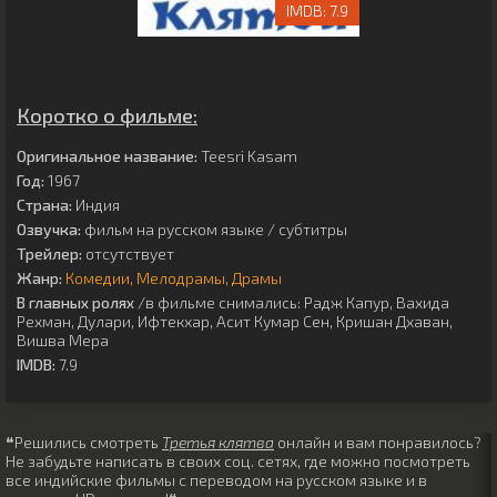
7.9
Коротко о фильме:
Оригинальное название:
Teesri Kasam
Год:
1967
Страна:
Индия
Озвучка:
фильм на русском языке / субтитры
Трейлер:
отсутствует
Жанр:
Комедии
Мелодрамы
Драмы
В главных ролях
/в фильме снимались:
Радж Капур
,
Вахида
Рехман
,
Дулари
,
Ифтекхар
,
Асит Кумар Сен
,
Кришан Дхаван
,
Вишва Мера
IMDB:
7.9
❝Решились смотреть
Третья клятва
онлайн и вам понравилось?
Не забудьте написать в своих соц. сетях, где можно посмотреть
все индийские фильмы с переводом на русском языке и в