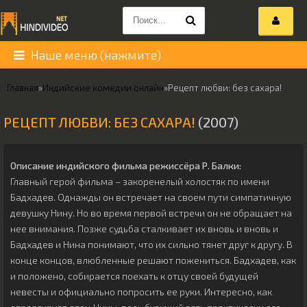
Наше меню (нажмите)
Главная
»
Индийские комедии онлайн
»
Рецепт любви: без сахара!
РЕЦЕПТ ЛЮБВИ: БЕЗ САХАРА!
(2007)
Описание индийского фильма режиссёра
Р. Балки
:
Главный герой фильма – закоренелый холостяк по имени
Бадхадев. Однажды он встречает на своем пути симпатичную
девушку Нину. Но во время первой встречи он не обращает на
нее внимания. Позже судьба сталкивает их вновь и вновь и
Бадхадев и Нина понимают, что их сильно тянет друг к другу. В
конце концов, влюбленные решают пожениться. Бадхадев, как
и положено, собирается поехать к отцу своей будущей
невесты и официально попросить ее руки. Интересно, как