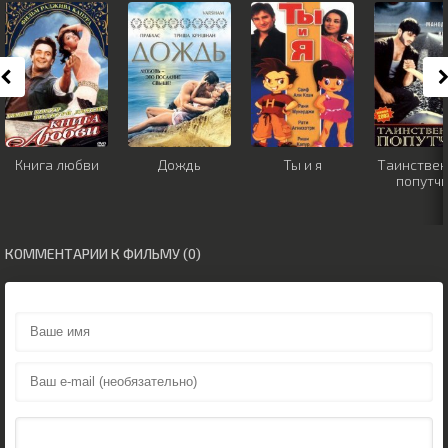
Книга любви
Дождь
Ты и я
Таинстве
попутчи
КОММЕНТАРИИ К ФИЛЬМУ (0)