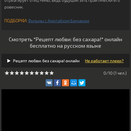
отреагирует отец Нины, ведь будущий зять практически его
ровесник.
ПОДБОРКИ:
Фильмы с Амитабхом Баччаном
Смотреть "Рецепт любви: без сахара!" онлайн
бесплатно на русском языке
Рецепт любви: без сахара! онлайн
Не работает плеер?
0/10 (
1
чeл.)