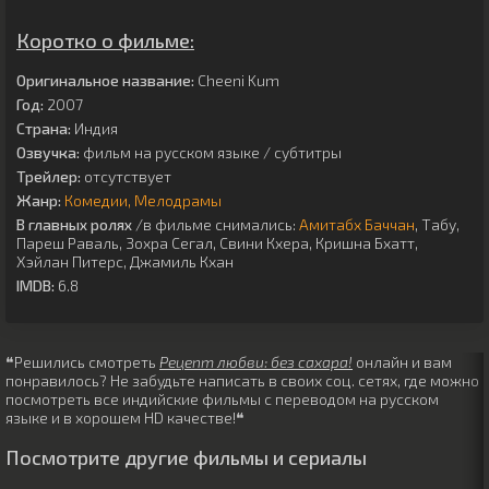
Коротко о фильме:
Оригинальное название:
Cheeni Kum
Год:
2007
Страна:
Индия
Озвучка:
фильм на русском языке / субтитры
Трейлер:
отсутствует
Жанр:
Комедии
Мелодрамы
В главных ролях
/в фильме снимались:
Амитабх Баччан
,
Табу
,
Пареш Раваль
,
Зохра Сегал
,
Свини Кхера
,
Кришна Бхатт
,
Хэйлан Питерс
,
Джамиль Кхан
IMDB:
6.8
❝Решились смотреть
Рецепт любви: без сахара!
онлайн и вам
понравилось? Не забудьте написать в своих соц. сетях, где можно
посмотреть все индийские фильмы с переводом на русском
языке и в хорошем HD качестве!❝
Посмотрите другие фильмы и сериалы