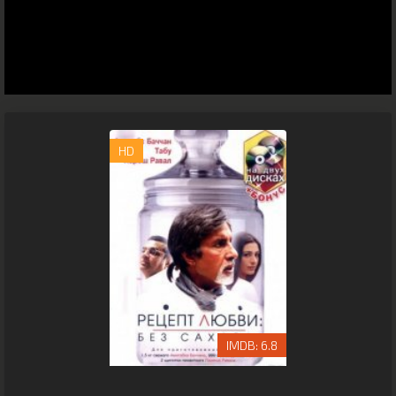
HD
6.8