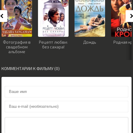
Фотография в
Рецепт любви:
Дождь
Родная кр
свадебном
без сахара!
альбоме
КОММЕНТАРИИ К ФИЛЬМУ (0)