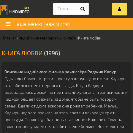
Наше меню (нажмите)
Главная
»
Индийские мелодрамы онлайн
»
Книга любви
КНИГА ЛЮБВИ
(1996)
Описание индийского фильма режиссёра
Раджив Капур
:
Однажды Сомен встретил простую девушку по имени Каджри
и влюбился в нее с первого взгляда. Когда Каджри
возвращалась домой, на нее напали хулиганы и изнасиловали.
Каджри решает сбежать из дома, чтобы не быть позором
семьи. Вдали от дома вскоре она рожает ребенка. Малыш
Каджри недолго прожил на этом свете и вскоре умер от
простуды. Позже судьба вновь сталкивает Каджри и Сомена.
Сомен вновь увидев ее, влюбится еще больше. Но сможет ли