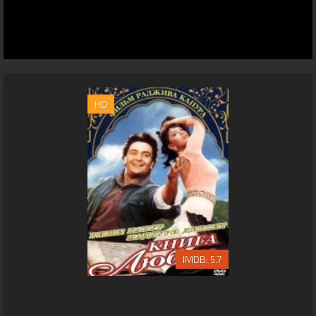
HD
5.7