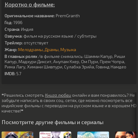
Коротко о фильме:
Оригинальное название:
PremGranth
Год:
1996
Страна:
Индия
Озвучка:
фильм на русском языке / субтитры
Трейлер:
отсутствует
Жанр:
Мелодрамы
Драмы
Музыка
В главных ролях
/в фильме снимались:
Шамми Капур
,
Риши
Капур
,
Мадхури Диксит
,
Анупам Кхер
,
Ом Пури
,
Прем Чопра
,
Рима Лагу
,
Химани Шивпури
,
Сулабха Эрийа
,
Говинд Намдео
IMDB:
5.7
❝Решились смотреть
Книга любви
онлайн и вам понравилось? Не
забудьте написать в своих соц. сетях, где можно посмотреть все
индийские фильмы с переводом на русском языке и в хорошем HD
качестве!❝
Посмотрите другие фильмы и сериалы