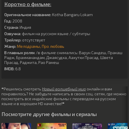
Коротко о фильме:
Оригинальное название:
Kotha Bangaru Lokam
Год:
2008
Страна:
Индия
Озвучка:
фильм на русском языке / субтитры
Трейлер:
отсутствует
Жанр:
Мелодрамы
Про любовь
В главных ролях
/в фильме снимались:
Варун Сандеш
,
Пракаш
Радж
,
Брахманандам
,
Джаясудха
,
Аахутхи Прасад
,
Швета
Прасад
,
Раджита
,
Рао Рамеш
IMDB:
6.8
❝Решились смотреть
Новый волшебный мир
онлайн и вам
понравилось? Не забудьте написать в своих соц. сетях, где можно
посмотреть все индийские фильмы с переводом на русском
языке и в хорошем HD качестве!❝
Посмотрите другие фильмы и сериалы