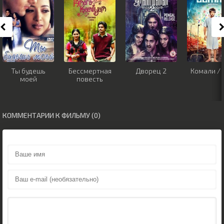
Ты будешь
Бессмертная
Дворец 2
Комали / 
моей
повесть
КОММЕНТАРИИ К ФИЛЬМУ (0)