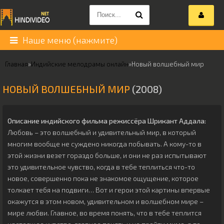
Наше меню (нажмите)
Главная
»
Индийские мелодрамы онлайн
»
Новый волшебный мир
НОВЫЙ ВОЛШЕБНЫЙ МИР
(2008)
Описание индийского фильма режиссёра
Шрикант Аддала
:
Любовь – это волшебный и удивительный мир, в который
многим вообще не суждено никогда побывать. А кому-то в
этой жизни везет гораздо больше, и они не раз испытывают
это удивительное чувство, когда в тебе теплиться что-то
новое, совершенно пока не знакомое ощущение, которое
толкает тебя на подвиги… Вот и герои этой картины впервые
окажутся в этом новом, удивительном и волшебном мире –
мире любви. Главное, во время понять, что в тебе теплится