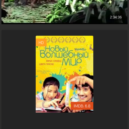
HD
6.8