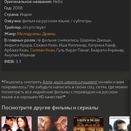
Оригинальное название:
Hello
Год:
2008
Страна:
Индия
Озвучка:
фильм на русском языке / субтитры
Трейлер:
отсутствует
Жанр:
Мелодрамы
Драмы
В главных ролях
/в фильме снимались:
Шарман Джоши
,
Амрита Арора
,
Сохаил Кхан
,
Иша Коппикар
,
Катрина Каиф
,
Арбааз Кхан
,
Салман Кхан
,
Гуль Кират Панаг
,
Бхарати Ачрекар
,
Анупам Маанав
IMDB:
3.3
❝Решились смотреть
Алло, колл-центр слушает!
онлайн и вам
понравилось? Не забудьте написать в своих соц. сетях, где можно
посмотреть все индийские фильмы с переводом на русском
языке и в хорошем HD качестве!❝
Посмотрите другие фильмы и сериалы