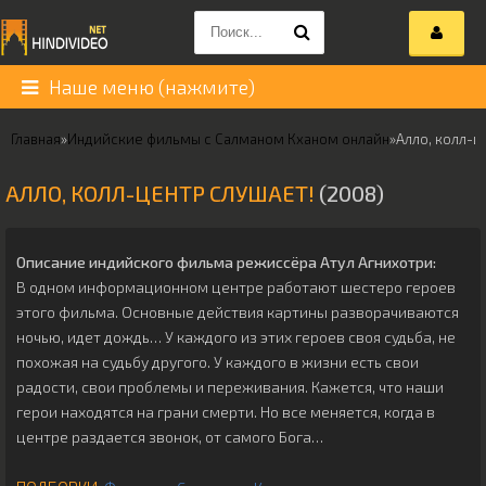
Наше меню (нажмите)
Главная
»
Индийские фильмы с Салманом Кханом онлайн
»
Алло, колл-ц
АЛЛО, КОЛЛ-ЦЕНТР СЛУШАЕТ!
(2008)
Описание индийского фильма режиссёра
Атул Агнихотри
:
В одном информационном центре работают шестеро героев
этого фильма. Основные действия картины разворачиваются
ночью, идет дождь… У каждого из этих героев своя судьба, не
похожая на судьбу другого. У каждого в жизни есть свои
радости, свои проблемы и переживания. Кажется, что наши
герои находятся на грани смерти. Но все меняется, когда в
центре раздается звонок, от самого Бога…