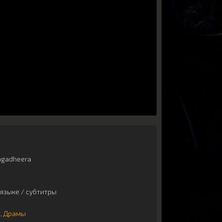
gadheera
языке / субтитры
ы
Драмы