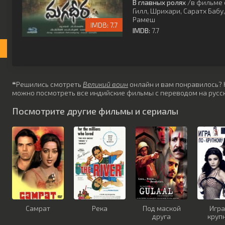
В главных ролях
/в фильме 
Гилл
,
Шрихари
,
Саратх Бабу
Рамеш
7.7
IMDB:
7.7
❝Решились смотреть
Великий воин
онлайн и вам понравилось? Не
можно посмотреть все индийские фильмы с переводом на русск
Посмотрите другие фильмы и сериалы
Самрат
Река
Под маской
Игра
друга
круп