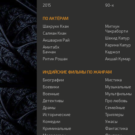
2015
90-х
ПО АКТЁРАМ
Шахрукх Кхан
Митхун
Чакраборти
Салман Кхан
Шахид Капур
Акшвария Рай
Карина Капур
Амитабх
Баччан
Каджол
Ритик Рошан
Акшай Кумар
ИНДИЙСКИЕ ФИЛЬМЫ ПО ЖАНРАМ
Биографии
Мистика
Боевики
Музыкальные
Военные
Мультфильмы
Детективы
Про любовь
Драмы
Семейные
Исторические
Триллеры
Комедии
Ужасы
Криминальные
Фантастика