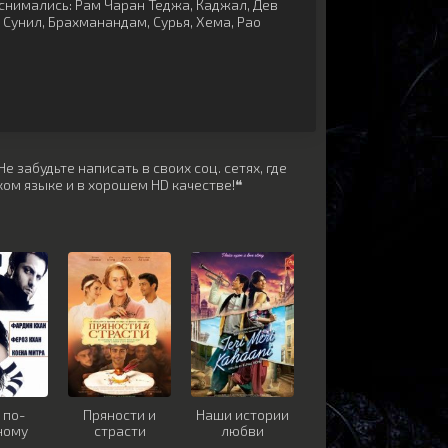
снимались:
Рам Чаран Теджа
,
Каджал
,
Дев
,
Сунил
,
Брахманандам
,
Сурья
,
Хема
,
Рао
 забудьте написать в своих соц. сетях, где
ом языке и в хорошем HD качестве!❝
 по-
Пряности и
Наши истории
ному
страсти
любви