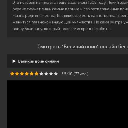
Эта история начинается еще в далеком 1609 году. Некий Бха
охране служат лишь самые верные и самоотверженные воин
жизнь ради княжества. В княжестве есть единственная прин
жениться главнокомандующий княжества. Но сама Митра уж
воину Бхаираву, который тоже ее искренне любит…
Смотреть "Великий воин" онлайн бес
Великий воин онлайн
5.5/10 (
77
чeл.)