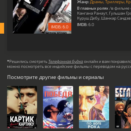
Жанр:
Драмы
Триллеры
Кр
В главных ролях
/в фильме 
Кангана Ранаут
,
Гульшан Гр
Куруш Дебу
,
Шанкар Сачдэв
IMDB:
6.0
6.0
❝Решились смотреть
Телефонная будка
онлайн и вам понравилос
можно посмотреть все индийские фильмы с переводом на русск
Посмотрите другие фильмы и сериалы