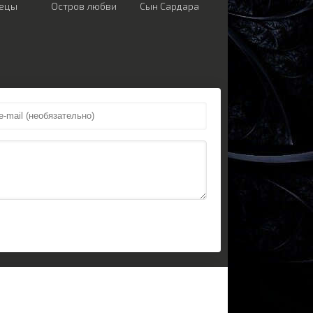
лецы
Остров любви
Сын Сардара