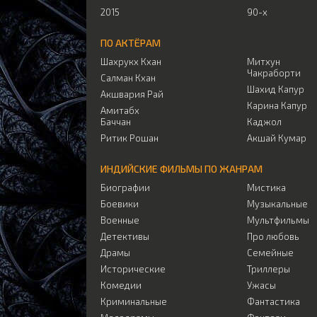
2015
90-х
ПО АКТЁРАМ
Шахрукх Кхан
Митхун
Чакраборти
Салман Кхан
Шахид Капур
Акшвария Рай
Карина Капур
Амитабх
Баччан
Каджол
Ритик Рошан
Акшай Кумар
ИНДИЙСКИЕ ФИЛЬМЫ ПО ЖАНРАМ
Биографии
Мистика
Боевики
Музыкальные
Военные
Мультфильмы
Детективы
Про любовь
Драмы
Семейные
Исторические
Триллеры
Комедии
Ужасы
Криминальные
Фантастика