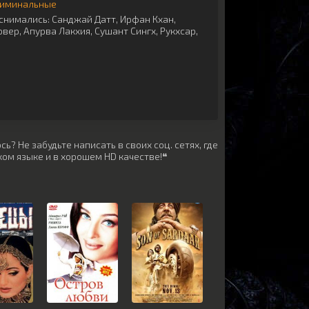
иминальные
снимались:
Санджай Датт
,
Ирфан Кхан
,
овер
,
Апурва Лакхия
,
Сушант Сингх
,
Рукхсар
,
ь? Не забудьте написать в своих соц. сетях, где
ом языке и в хорошем HD качестве!❝