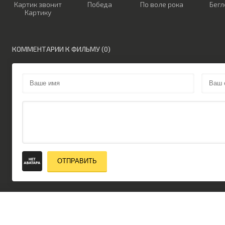
Картик звонит
Победа
По воле рока
Бег
Картику
КОММЕНТАРИИ К ФИЛЬМУ (0)
ОТПРАВИТЬ