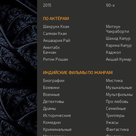
2015
90-х
ПО АКТЁРАМ
Шахрукх Кхан
Митхун
Чакраборти
Салман Кхан
Шахид Капур
Акшвария Рай
Карина Капур
Амитабх
Баччан
Каджол
Ритик Рошан
Акшай Кумар
ИНДИЙСКИЕ ФИЛЬМЫ ПО ЖАНРАМ
Биографии
Мистика
Боевики
Музыкальные
Военные
Мультфильмы
Детективы
Про любовь
Драмы
Семейные
Исторические
Триллеры
Комедии
Ужасы
Криминальные
Фантастика