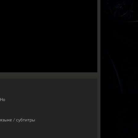
 Ho
языке / субтитры