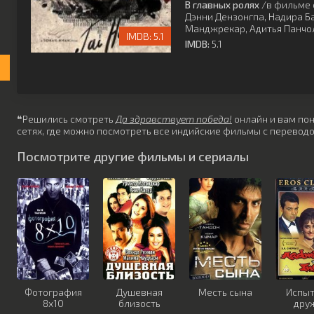
В главных ролях
/в фильме 
Дэнни Дензонгпа
,
Надира Б
Манджрекар
,
Адитья Панчо
5.1
IMDB:
5.1
❝Решились смотреть
Да здравствует победа!
онлайн и вам пон
сетях, где можно посмотреть все индийские фильмы с переводо
Посмотрите другие фильмы и сериалы
Фотография
Душевная
Месть сына
Испы
8x10
близость
дру