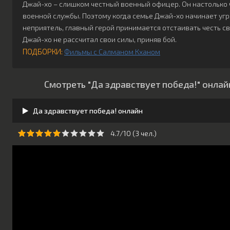
Джай-хо – слишком честный военный офицер. Он настолько ч
военной службы. Поэтому когда семье Джай-хо начинает уг
неприятель, главный герой принимается отстаивать честь св
Джай-хо не рассчитал свои силы, приняв бой.
ПОДБОРКИ:
Фильмы с Салманом Кханом
Смотреть "Да здравствует победа!" онлай
Да здравствует победа! онлайн
4.7/10 (
3
чeл.)