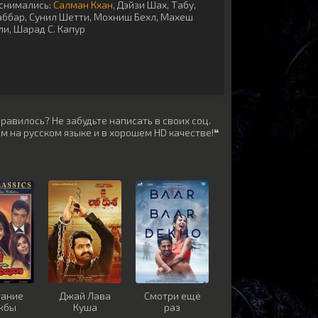
снимались:
Салман Кхан
,
Дэйзи Шах
,
Табу
,
аббар
,
Сунил Шетти
,
Мохниш Бехл
,
Махеш
ли
,
Шарад С. Капур
равилось? Не забудьте написать в своих соц.
м на русском языке и в хорошем HD качестве!❝
тание
Джай Лава
Смотри ещё
жбы
Куша
раз