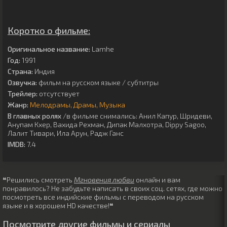
Коротко о фильме:
Оригинальное название:
Lamhe
Год:
1991
Страна:
Индия
Озвучка:
фильм на русском языке / субтитры
Трейлер:
отсутствует
Жанр:
Мелодрамы
Драмы
Музыка
В главных ролях
/в фильме снимались:
Анил Капур
,
Шридеви
,
Анупам Кхер
,
Вахида Рехман
,
Дипак Малхотра
,
Dippy Sagoo
,
Лалит Тивари
,
Ила Арун
,
Радж Ганс
IMDB:
7.4
❝Решились смотреть
Мгновения любви
онлайн и вам
понравилось? Не забудьте написать в своих соц. сетях, где можно
посмотреть все индийские фильмы с переводом на русском
языке и в хорошем HD качестве!❝
Посмотрите другие фильмы и сериалы