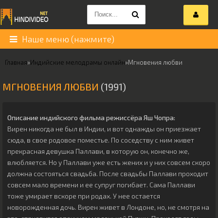
Наше меню (нажмите)
Главная
»
Индийские мелодрамы онлайн
»
Мгновения любви
МГНОВЕНИЯ ЛЮБВИ
(1991)
Описание индийского фильма режиссёра
Яш Чопра
:
Вирен никогда не был в Индии, и вот однажды он приезжает
сюда, в свое родовое поместье. По соседству с ним живет
прекрасная девушка Паллави, в которую он, конечно же,
влюбляется. Но у Паллави уже есть жених и у них совсем скоро
должна состояться свадьба. После свадьбы Паллави проходит
совсем мало времени и ее супруг погибает. Сама Паллави
тоже умирает вскоре при родах. У нее остается
новорожденная дочь. Вирен живет в Лондоне, но, не смотря на