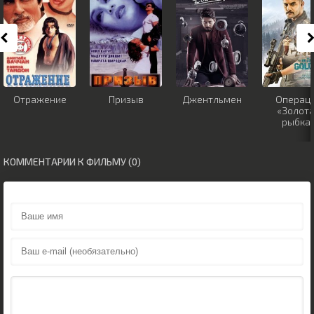
Отражение
Призыв
Джентльмен
Операц
«Золот
рыбка
КОММЕНТАРИИ К ФИЛЬМУ (0)