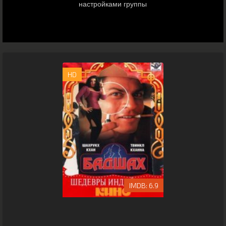
HD
6.9