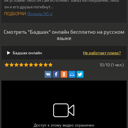
их условие: либо он сам исполняет заказ на покушение, либо
он и его друзья погибнут…
ПОДБОРКИ:
Фильмы 90-х
Смотреть "Бадшах" онлайн бесплатно на русском
языке
Бадшах онлайн
Не работает плеер?
10/10 (
1
чeл.)