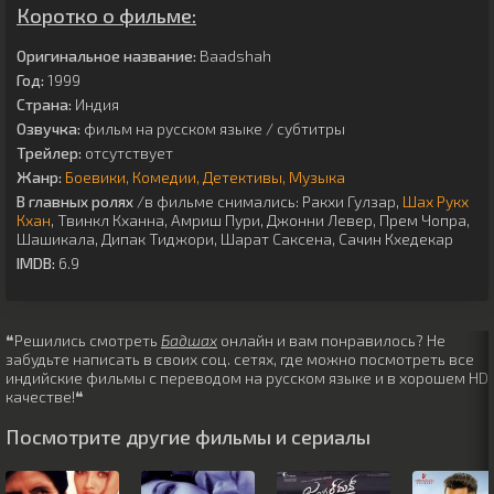
Коротко о фильме:
Оригинальное название:
Baadshah
Год:
1999
Страна:
Индия
Озвучка:
фильм на русском языке / субтитры
Трейлер:
отсутствует
Жанр:
Боевики
Комедии
Детективы
Музыка
В главных ролях
/в фильме снимались:
Ракхи Гулзар
,
Шах Рукх
Кхан
,
Твинкл Кханна
,
Амриш Пури
,
Джонни Левер
,
Прем Чопра
,
Шашикала
,
Дипак Тиджори
,
Шарат Саксена
,
Сачин Кхедекар
IMDB:
6.9
❝Решились смотреть
Бадшах
онлайн и вам понравилось? Не
забудьте написать в своих соц. сетях, где можно посмотреть все
индийские фильмы с переводом на русском языке и в хорошем HD
качестве!❝
Посмотрите другие фильмы и сериалы