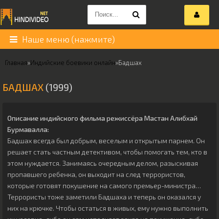
Наше меню (нажмите)
Главная
»
Индийские боевики онлайн
»
Бадшах
БАДШАХ
(1999)
Описание индийского фильма режиссёра
Мастан Алибхай
Бурмавалла
:
Бадшах всегда был добрым, веселым и открытым парнем. Он
решает стать частным детективом, чтобы помогать тем, кто в
этом нуждается. Занимаясь очередным делом, разыскивая
пропавшего ребенка, он выходит на след террористов,
которые готовят покушение на самого премьер-министра…
Террористы тоже заметили Бадшаха и теперь он оказался у
них на крючке. Чтобы остаться в живых, ему нужно выполнить