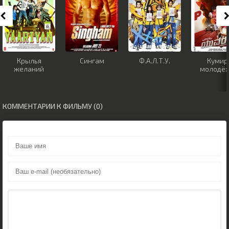
Крылья
Сингам
Ф.А.Л.Т.У.
Кумир
желаний
молодё
КОММЕНТАРИИ К ФИЛЬМУ (0)