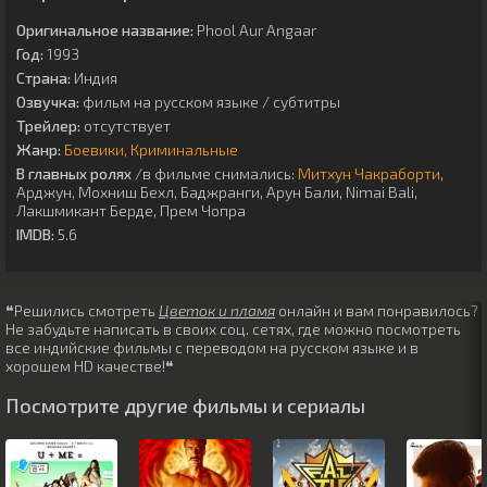
Оригинальное название:
Phool Aur Angaar
Год:
1993
Страна:
Индия
Озвучка:
фильм на русском языке / субтитры
Трейлер:
отсутствует
Жанр:
Боевики
Криминальные
В главных ролях
/в фильме снимались:
Митхун Чакраборти
,
Арджун
,
Мохниш Бехл
,
Баджранги
,
Арун Бали
,
Nimai Bali
,
Лакшмикант Берде
,
Прем Чопра
IMDB:
5.6
❝Решились смотреть
Цветок и пламя
онлайн и вам понравилось?
Не забудьте написать в своих соц. сетях, где можно посмотреть
все индийские фильмы с переводом на русском языке и в
хорошем HD качестве!❝
Посмотрите другие фильмы и сериалы