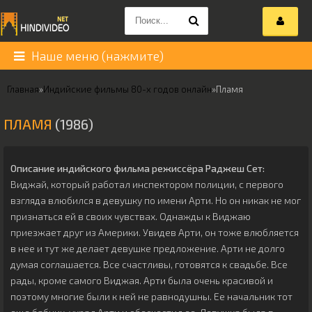
Наше меню (нажмите)
Главная
»
Индийские фильмы 80-х годов онлайн
»
Пламя
ПЛАМЯ
(1986)
Описание индийского фильма режиссёра
Раджеш Сет
:
Виджай, который работал инспектором полиции, с первого
взгляда влюбился в девушку по имени Арти. Но он никак не мог
признаться ей в своих чувствах. Однажды к Виджаю
приезжает друг из Америки. Увидев Арти, он тоже влюбляется
в нее и тут же делает девушке предложение. Арти не долго
думая соглашается. Все счастливы, готовятся к свадьбе. Все
рады, кроме самого Виджая. Арти была очень красивой и
поэтому многие были к ней не равнодушны. Ее начальник тот