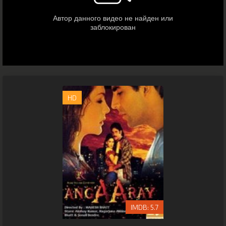
HD
5.7