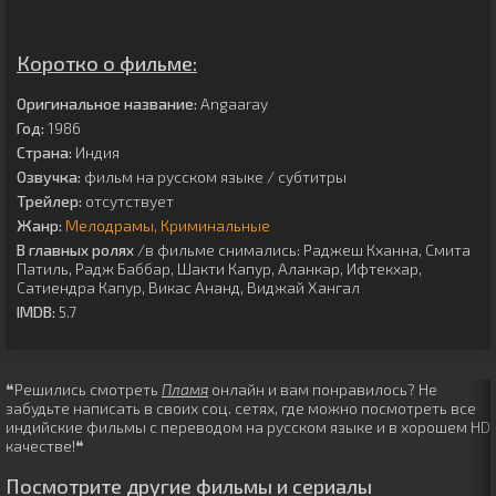
Коротко о фильме:
Оригинальное название:
Angaaray
Год:
1986
Страна:
Индия
Озвучка:
фильм на русском языке / субтитры
Трейлер:
отсутствует
Жанр:
Мелодрамы
Криминальные
В главных ролях
/в фильме снимались:
Раджеш Кханна
,
Смита
Патиль
,
Радж Баббар
,
Шакти Капур
,
Аланкар
,
Ифтекхар
,
Сатиендра Капур
,
Викас Ананд
,
Виджай Хангал
IMDB:
5.7
❝Решились смотреть
Пламя
онлайн и вам понравилось? Не
забудьте написать в своих соц. сетях, где можно посмотреть все
индийские фильмы с переводом на русском языке и в хорошем HD
качестве!❝
Посмотрите другие фильмы и сериалы