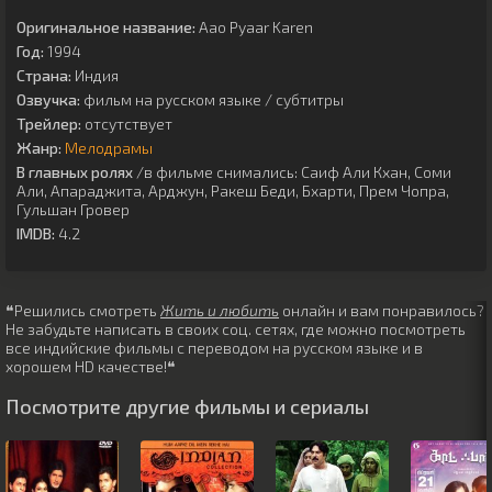
Оригинальное название:
Aao Pyaar Karen
Год:
1994
Страна:
Индия
Озвучка:
фильм на русском языке / субтитры
Трейлер:
отсутствует
Жанр:
Мелодрамы
В главных ролях
/в фильме снимались:
Саиф Али Кхан
,
Соми
Али
,
Апараджита
,
Арджун
,
Ракеш Беди
,
Бхарти
,
Прем Чопра
,
Гульшан Гровер
IMDB:
4.2
❝Решились смотреть
Жить и любить
онлайн и вам понравилось?
Не забудьте написать в своих соц. сетях, где можно посмотреть
все индийские фильмы с переводом на русском языке и в
хорошем HD качестве!❝
Посмотрите другие фильмы и сериалы