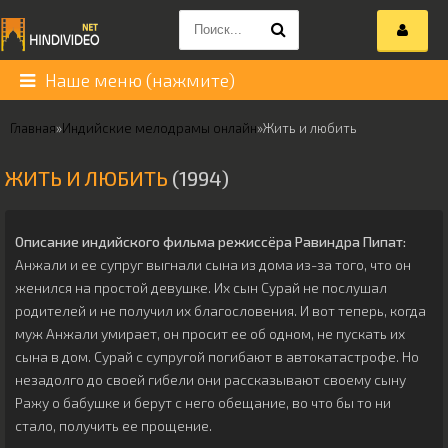
Наше меню (нажмите)
Главная
»
Индийские мелодрамы онлайн
»
Жить и любить
ЖИТЬ И ЛЮБИТЬ
(1994)
Описание индийского фильма режиссёра
Равиндра Пипат
:
Анжали и ее супруг выгнали сына из дома из-за того, что он
женился на простой девушке. Их сын Сурай не послушал
родителей и не получил их благословения. И вот теперь, когда
муж Анжали умирает, он просит ее об одном, не пускать их
сына в дом. Сурай с супругой погибают в автокатастрофе. Но
незадолго до своей гибели они рассказывают своему сыну
Ражу о бабушке и берут с него обещание, во что бы то ни
стало, получить ее прощение.