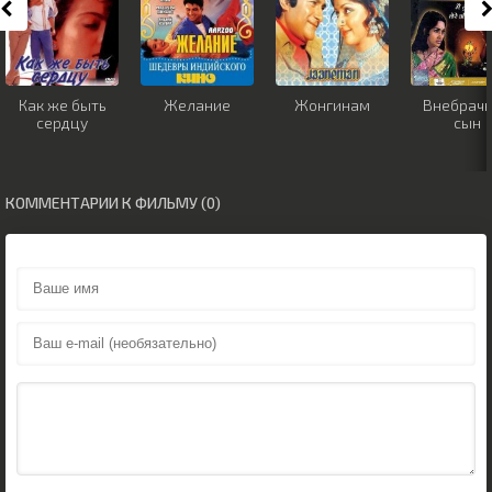
Как же быть
Желание
Жонгинам
Внебрач
сердцу
сын
КОММЕНТАРИИ К ФИЛЬМУ (0)