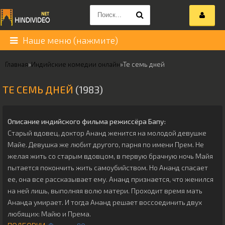
Наше меню (нажмите)
Главная
»
Индийские комедии онлайн
»
Те семь дней
ТЕ СЕМЬ ДНЕЙ
(1983)
Описание индийского фильма режиссёра
Бапу
:
Старый вдовец, доктор Ананд женится на молодой девушке
Майе. Девушка же любит другого, парня по имени Прем. Не
желая жить со старым вдовцом, в первую брачную ночь Майя
пытается покончить жить самоубийством. Но Ананд спасает
ее, она все рассказывает ему. Ананд признается, что женился
на ней лишь, выполняя волю матери. Проходит время мать
Ананда умирает. И тогда Ананд решает воссоединить двух
любящих: Майю и Према.