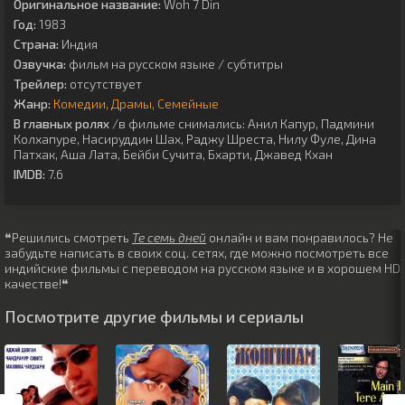
Оригинальное название:
Woh 7 Din
Год:
1983
Страна:
Индия
Озвучка:
фильм на русском языке / субтитры
Трейлер:
отсутствует
Жанр:
Комедии
Драмы
Семейные
В главных ролях
/в фильме снимались:
Анил Капур
,
Падмини
Колхапуре
,
Насируддин Шах
,
Раджу Шреста
,
Нилу Фуле
,
Дина
Патхак
,
Аша Лата
,
Бейби Сучита
,
Бхарти
,
Джавед Кхан
IMDB:
7.6
❝Решились смотреть
Те семь дней
онлайн и вам понравилось? Не
забудьте написать в своих соц. сетях, где можно посмотреть все
индийские фильмы с переводом на русском языке и в хорошем HD
качестве!❝
Посмотрите другие фильмы и сериалы