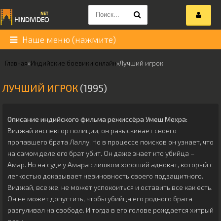
Наше меню (нажмите)
Главная
»
Индийские боевики онлайн
»
Лучший игрок
ЛУЧШИЙ ИГРОК
(1995)
Описание индийского фильма режиссёра
Умеш Мехра
:
Виджай инспектор полиции, он разыскивает своего
пропавшего брата Лаллу. Но в процессе поисков он узнает, что
на самом деле его брат убит. Он даже знает кто убийца –
Амар. Но на суде у Амара слишком хороший адвокат, который с
легкостью доказывает невиновность своего подзащитного.
Виджай, все же, не может успокоиться и оставить все как есть.
Он не может допустить, чтобы убийца его родного брата
разгуливал на свободе. И тогда в его голове рождается хитрый