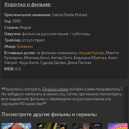
Коротко о фильме:
Оригинальное название:
Sabse Bada Khiladi
Год:
1995
Страна:
Индия
Озвучка:
фильм на русском языке / субтитры
Трейлер:
отсутствует
Жанр:
Боевики
В главных ролях
/в фильме снимались:
Акшай Кумар
,
Мамта
Кулкарни
,
Мохниш Бехл
,
Автар Гилл
,
Анджана Мумтаз
,
Анил
Награт
,
Арун Бали
,
Судхир Далви
,
Дина Патхак
IMDB:
6.0
❝Решились смотреть
Лучший игрок
онлайн и вам понравилось?
Не забудьте написать в своих соц. сетях, где можно посмотреть
все индийские фильмы с переводом на русском языке и в
хорошем HD качестве!❝
Посмотрите другие фильмы и сериалы