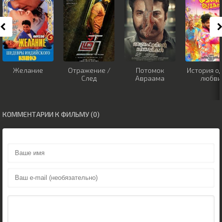
Желание
Отражение /
Потомок
История о
След
Авраама
любви
КОММЕНТАРИИ К ФИЛЬМУ (0)