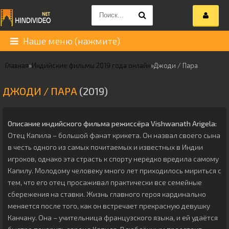
Наше меню (нажмите)
Главная
»
Индийские фильмы 2019 года онлайн
»
Джоди / Пара
ДЖОДИ / ПАРА
(2019)
Описание индийского фильма режиссёра
Vishwanath Arigela
:
Отец Капила – большой фанат крикета. Он назвал своего сына
в честь одного из самых почитаемых и известных в Индии
игроков, однако эта страсть к спорту нередко вредила самому
Капилу. Молодому человеку много лет приходилось мириться с
тем, что его отец просаживал практически все семейные
сбережения на ставки. Жизнь главного героя кардинально
меняется после того, как он встречает прекрасную девушку
Канчану. Она – учительница французского языка, и ей удаётся