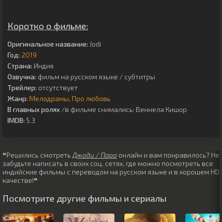
Коротко о фильме:
Оригинальное название:
Jodi
Год:
2019
Страна:
Индия
Озвучка:
фильм на русском языке / субтитры
Трейлер:
отсутствует
Жанр:
Мелодрамы
Про любовь
В главных ролях
/в фильме снимались:
Веннела Кишор
IMDB:
5.3
❝Решились смотреть
Джоди / Пара
онлайн и вам понравилось? Не
забудьте написать в своих соц. сетях, где можно посмотреть все
индийские фильмы с переводом на русском языке и в хорошем HD
качестве!❝
Посмотрите другие фильмы и сериалы