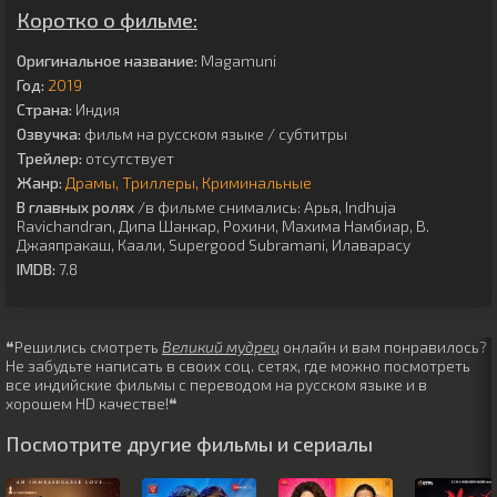
Коротко о фильме:
Оригинальное название:
Magamuni
Год:
2019
Страна:
Индия
Озвучка:
фильм на русском языке / субтитры
Трейлер:
отсутствует
Жанр:
Драмы
Триллеры
Криминальные
В главных ролях
/в фильме снимались:
Арья
,
Indhuja
Ravichandran
,
Дипа Шанкар
,
Рохини
,
Махима Намбиар
,
В.
Джаяпракаш
,
Каали
,
Supergood Subramani
,
Илаварасу
IMDB:
7.8
❝Решились смотреть
Великий мудрец
онлайн и вам понравилось?
Не забудьте написать в своих соц. сетях, где можно посмотреть
все индийские фильмы с переводом на русском языке и в
хорошем HD качестве!❝
Посмотрите другие фильмы и сериалы