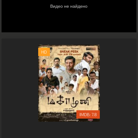
HD
7.8