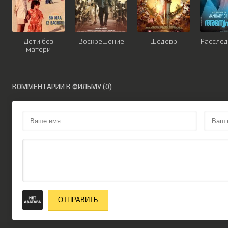
Дети без
Воскрешение
Шедевр
Рассле
матери
КОММЕНТАРИИ К ФИЛЬМУ (0)
ОТПРАВИТЬ