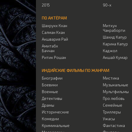
2015
90-х
ПО АКТЁРАМ
Шахрукх Кхан
Митхун
Чакраборти
Салман Кхан
Шахид Капур
Акшвария Рай
Карина Капур
Амитабх
Баччан
Каджол
Ритик Рошан
Акшай Кумар
ИНДИЙСКИЕ ФИЛЬМЫ ПО ЖАНРАМ
Биографии
Мистика
Боевики
Музыкальные
Военные
Мультфильмы
Детективы
Про любовь
Драмы
Семейные
Исторические
Триллеры
Комедии
Ужасы
Криминальные
Фантастика