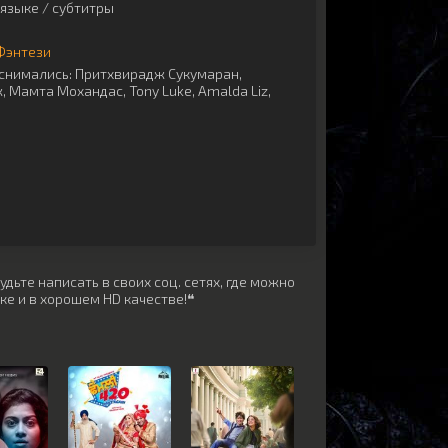
языке / субтитры
Фэнтези
снимались:
Притхвирадж Сукумаран
,
ж
,
Мамта Мохандас
,
Tony Luke
,
Amalda Liz
,
дьте написать в своих соц. сетях, где можно
ке и в хорошем HD качестве!❝