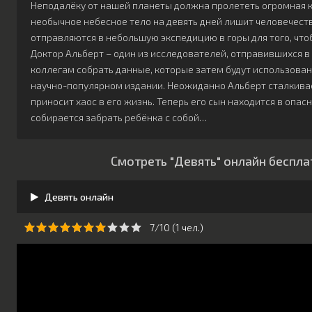
Неподалёку от нашей планеты должна пролететь огромная кр
необычное небесное тело на девять дней лишит человечеств
отправляются в небольшую экспедицию в горы для того, чт
Доктор Альберт – один из исследователей, отправившихся в
коллегам собрать данные, которые затем будут использован
научно-популярном издании. Неожиданно Альберт сталкива
приносит хаос в его жизнь. Теперь его сын находится в опас
собирается забрать ребёнка с собой…
Смотреть "Девять" онлайн беспла
Девять онлайн
7/10 (
1
чeл.)