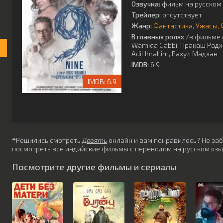
Озвучка:
фильм на русском 
Трейлер:
отсутствует
Жанр:
Фантастика
Ужасы
В главных ролях
/в фильме 
Wamiqa Gabbi
,
Пракаш Рад
Adil Ibrahim
,
Рахул Мадхав
IMDB:
6.9
6.9
❝Решились смотреть
Девять
онлайн и вам понравилось? Не забу
посмотреть все индийские фильмы с переводом на русском язы
Посмотрите другие фильмы и сериалы