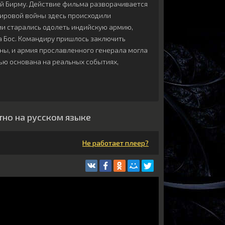
ой Бирму. Действие фильма разворачивается
 Мировой войны здесь происходили
и старались одолеть индийскую армию,
а Бос. Командиру пришлось заключить
вны, и армия прославленного генерала могла
ью основана на реальных событиях,
тно на русском языке
Не работает плеер?