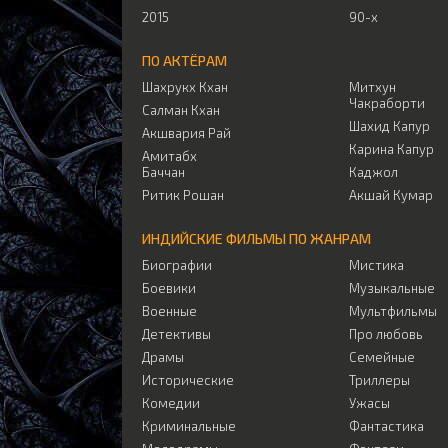
2015
90-х
ПО АКТЁРАМ
Шахрукх Кхан
Митхун
Чакраборти
Салман Кхан
Шахид Капур
Акшвария Рай
Карина Капур
Амитабх
Баччан
Каджол
Ритик Рошан
Акшай Кумар
ИНДИЙСКИЕ ФИЛЬМЫ ПО ЖАНРАМ
Биографии
Мистика
Боевики
Музыкальные
Военные
Мультфильмы
Детективы
Про любовь
Драмы
Семейные
Исторические
Триллеры
Комедии
Ужасы
Криминальные
Фантастика