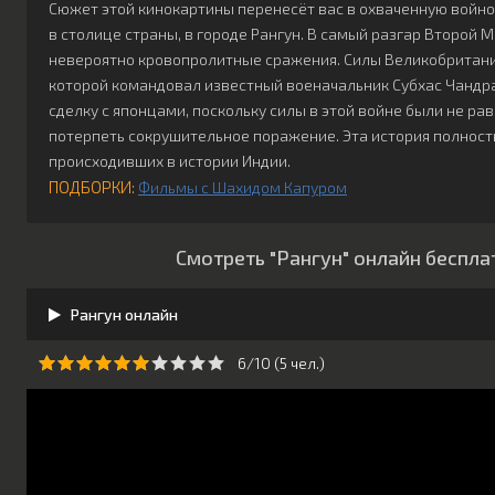
Сюжет этой кинокартины перенесёт вас в охваченную войн
в столице страны, в городе Рангун. В самый разгар Второй
невероятно кровопролитные сражения. Силы Великобритани
которой командовал известный военачальник Субхас Чандр
сделку с японцами, поскольку силы в этой войне были не ра
потерпеть сокрушительное поражение. Эта история полност
происходивших в истории Индии.
ПОДБОРКИ:
Фильмы с Шахидом Капуром
Смотреть "Рангун" онлайн беспла
Рангун онлайн
6/10 (
5
чeл.)