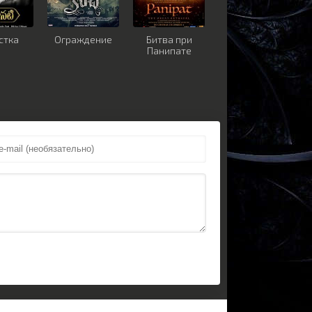
стка
Ограждение
Битва при
Панипате