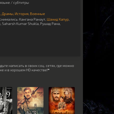
языке / субтитры
ы
Драмы
История
Военные
снимались:
Кангана Ранаут
,
Шахид Капур
,
ж
,
Saharsh Kumar Shukla
,
Рушад Рана
,
ьте написать в своих соц. сетях, где можно
ке и в хорошем HD качестве!❝