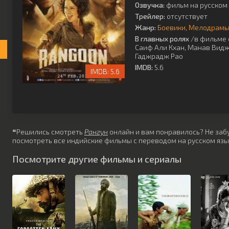
Озвучка:
фильм на русском 
Трейлер:
отсутствует
Жанр:
Боевики
Мелодрам
В главных ролях
/в фильме 
Саиф Али Кхан
,
Манав Вид
Гаджрадж Рао
IMDB:
5.6
5.6
❝Решились смотреть
Рангун
онлайн и вам понравилось? Не забуд
посмотреть все индийские фильмы с переводом на русском язы
Посмотрите другие фильмы и сериалы