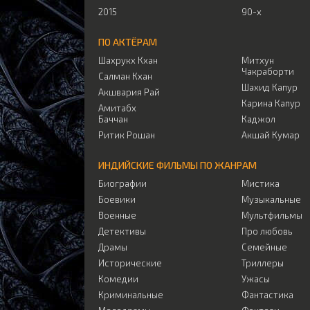
2015
90-х
ПО АКТЁРАМ
Шахрукх Кхан
Митхун
Чакраборти
Салман Кхан
Шахид Капур
Акшвария Рай
Карина Капур
Амитабх
Баччан
Каджол
Ритик Рошан
Акшай Кумар
ИНДИЙСКИЕ ФИЛЬМЫ ПО ЖАНРАМ
Биографии
Мистика
Боевики
Музыкальные
Военные
Мультфильмы
Детективы
Про любовь
Драмы
Семейные
Исторические
Триллеры
Комедии
Ужасы
Криминальные
Фантастика