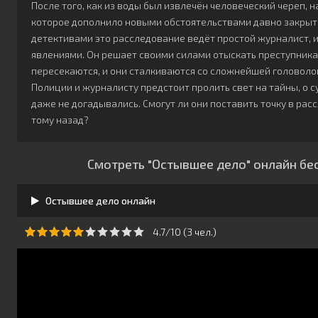
После того, как из воды был извлечён человеческий череп, 
которое дополнило новыми обстоятельствами давно закрыт
детективами это расследование ведёт простой журналист
явлениями. Он решает своими силами отыскать преступника.
пересекаются, и они сталкиваются со сложнейшей головолом
Полиции и журналисту предстоит пролить свет на тайны, о 
даже не догадывались. Смогут ли они поставить точку в рас
тому назад?
Смотреть "Остывшее дело" онлайн бе
Остывшее дело онлайн
4.7/10 (
3
чeл.)