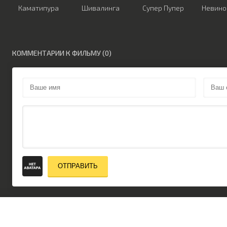
Каматипура
Шивалинга
Супер Пупер
Невино
КОММЕНТАРИИ К ФИЛЬМУ (0)
ОТПРАВИТЬ