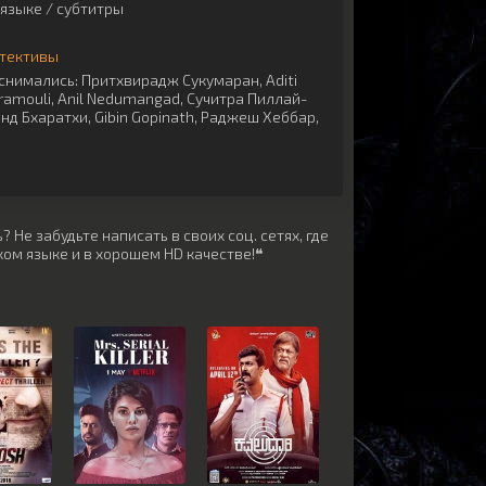
языке / субтитры
тективы
снимались:
Притхвирадж Сукумаран
,
Aditi
ramouli
,
Anil Nedumangad
,
Сучитра Пиллай-
нд Бхаратхи
,
Gibin Gopinath
,
Раджеш Хеббар
,
 Не забудьте написать в своих соц. сетях, где
ом языке и в хорошем HD качестве!❝