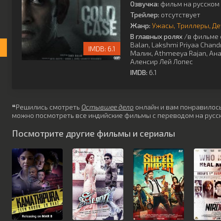
Озвучка:
фильм на русском 
Трейлер:
отсутствует
Жанр:
Ужасы
Триллеры
Де
В главных ролях
/в фильме 
Balan
,
Lakshmi Priyaa Chand
6.1
Малик
,
Athmeeya Rajan
,
Ана
Аленсир Лей Лопес
IMDB:
6.1
❝Решились смотреть
Остывшее дело
онлайн и вам понравилось?
можно посмотреть все индийские фильмы с переводом на русск
Посмотрите другие фильмы и сериалы