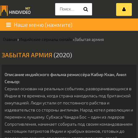
Наше меню (нажмите)
Главная
»
Индийские сериалы онлайн
»
Забытая армия
ЗАБЫТАЯ АРМИЯ
(2020)
Описание индийского фильма режиссёра
Кабир Кхан
,
Анил
Сеньор
:
Сериал основан на реальных событиях, разворачивающихся в
Индии в те времена, когда страна находилась под британской
оккупацией. Люди устали от постоянного рабства и
издевательств со стороны англичан. Народ хотел революции и
перемен к лучшему. Субхаса Чандра Бос – один из лидеров
Сопротивления, начинает собирать под своим командованием
настоящих патриотов Индии и храбрых воинов, готовых до