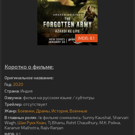
8.1
Коротко о фильме:
Оригинальное название:
Год:
2020
Страна:
Индия
Озвучка:
фильм на русском языке / субтитры
Трейлер:
отсутствует
Жанр:
Боевики
Драмы
История
Военные
В главных ролях
/в фильме снимались:
Sunny Kaushal
,
Sharvari
Wagh
,
Шах Рукх Кхан
,
Tj Bhanu
,
Rohit Chaudhury
,
М.К. Рэйна
,
Karanvir Malhotra
,
Rajiv Ranjan
IMDB:
8.1