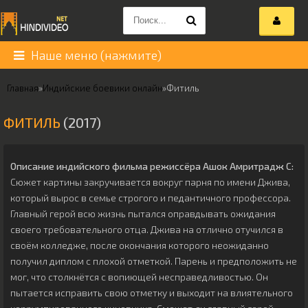
Наше меню (нажмите)
Главная
»
Индийские боевики онлайн
»
Фитиль
ФИТИЛЬ
(2017)
Описание индийского фильма режиссёра
Ашок Амритрадж С
:
Сюжет картины закручивается вокруг парня по имени Джива,
который вырос в семье строгого и педантичного профессора.
Главный герой всю жизнь пытался оправдывать ожидания
своего требовательного отца. Джива на отлично отучился в
своём колледже, после окончания которого неожиданно
получил диплом с плохой отметкой. Парень и предположить не
мог, что столкнётся с вопиющей несправедливостью. Он
пытается исправить свою отметку и выходит на влиятельного