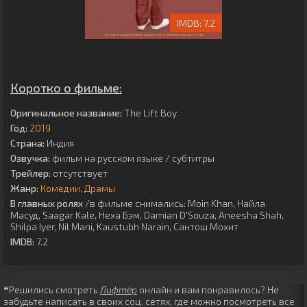
7.2
Коротко о фильме:
Оригинальное название:
The Lift Boy
Год:
2019
Страна:
Индия
Озвучка:
фильм на русском языке / субтитры
Трейлер:
отсутствует
Жанр:
Комедии
Драмы
В главных ролях
/в фильме снимались:
Moin Khan
,
Найла
Масуд
,
Saagar Kale
,
Неха Бэм
,
Damian D'Souza
,
Aneesha Shah
,
Shilpa Iyer
,
Nil Mani
,
Kaustubh Narain
,
Сантош Мохит
IMDB:
7.2
❝Решились смотреть
Лифтёр
онлайн и вам понравилось? Не
забудьте написать в своих соц. сетях, где можно посмотреть все