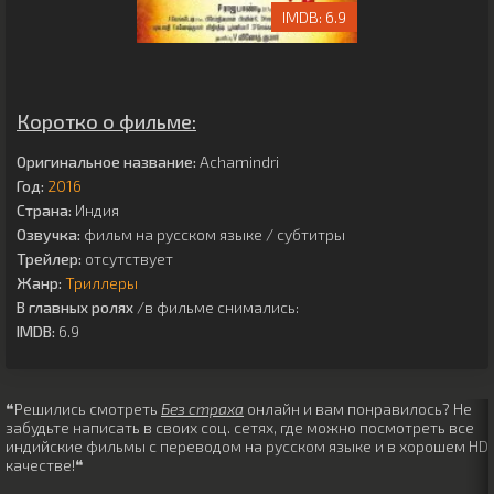
6.9
Коротко о фильме:
Оригинальное название:
Achamindri
Год:
2016
Страна:
Индия
Озвучка:
фильм на русском языке / субтитры
Трейлер:
отсутствует
Жанр:
Триллеры
В главных ролях
/в фильме снимались:
IMDB:
6.9
❝Решились смотреть
Без страха
онлайн и вам понравилось? Не
забудьте написать в своих соц. сетях, где можно посмотреть все
индийские фильмы с переводом на русском языке и в хорошем HD
качестве!❝