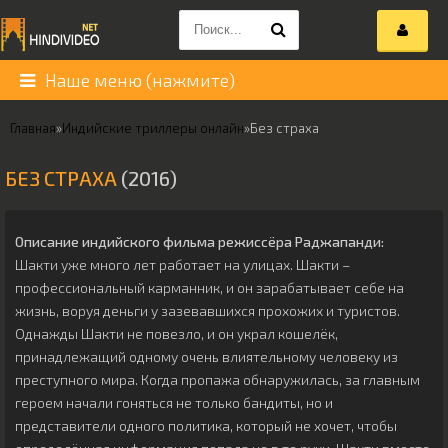
Наше меню (нажмите)
Главная
»
Индийские триллеры онлайн
»
Без страха
БЕЗ СТРАХА
(2016)
Описание индийского фильма режиссёра
Раджапанди
:
Шакти уже много лет работает на улицах. Шакти –
профессиональный карманник, и он зарабатывает себе на
жизнь, воруя деньги у зазевавшихся прохожих и туристов.
Однажды Шакти не повезло, и он украл кошелёк,
принадлежащий одному очень влиятельному человеку из
преступного мира. Когда пропажа обнаружилась, за главным
героем начали гоняться не только бандиты, но и
представители одного политика, который не хочет, чтобы