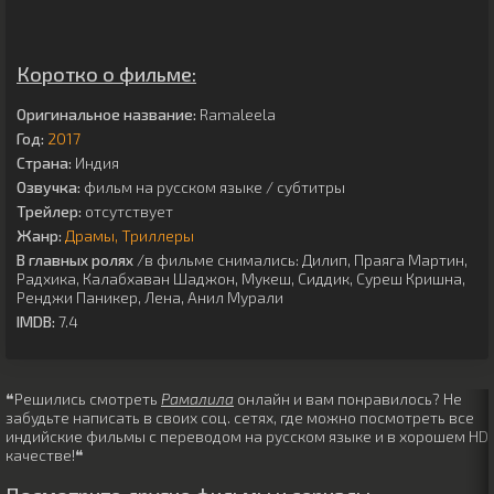
Коротко о фильме:
Оригинальное название:
Ramaleela
Год:
2017
Страна:
Индия
Озвучка:
фильм на русском языке / субтитры
Трейлер:
отсутствует
Жанр:
Драмы
Триллеры
В главных ролях
/в фильме снимались:
Дилип
,
Праяга Мартин
,
Радхика
,
Калабхаван Шаджон
,
Мукеш
,
Сиддик
,
Суреш Кришна
,
Ренджи Паникер
,
Лена
,
Анил Мурали
IMDB:
7.4
❝Решились смотреть
Рамалила
онлайн и вам понравилось? Не
забудьте написать в своих соц. сетях, где можно посмотреть все
индийские фильмы с переводом на русском языке и в хорошем HD
качестве!❝