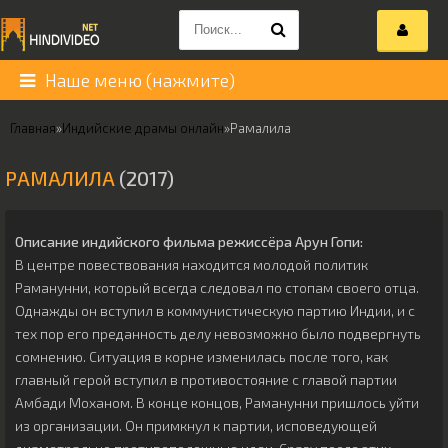
Наше меню (нажмите)
Главная
»
Индийские драмы онлайн
»
Рамалила
РАМАЛИЛА
(2017)
Описание индийского фильма режиссёра
Арун Гопи
:
В центре повествования находится молодой политик
Раманунни, который всегда следовал по стопам своего отца.
Однажды он вступил в коммунистическую партию Индии, и с
тех пор его преданность делу невозможно было подвергнуть
сомнению. Ситуация в корне изменилась после того, как
главный герой вступил в противостояние с главой партии
Амбади Моханом. В конце концов, Раманунни пришлось уйти
из организации. Он примкнул к партии, исповедующей