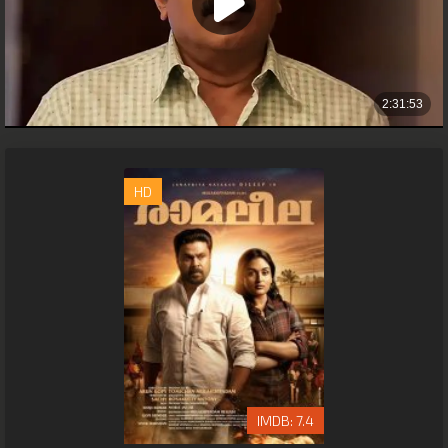
HD
7.4