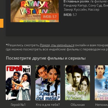
В главных ролях
/в фильме 
Рандхир Капур
,
Сону Суд
,
Ви
Закир Хуссэйн
,
Нассер
IMDB:
5.7
5.7
❝Решились смотреть
Рамая, ты вернёшься
онлайн и вам понрави
где можно посмотреть все индийские фильмы с переводом на р
Посмотрите другие фильмы и сериалы
Герой №1
Кто я для тебя?
Обычная
Непохи