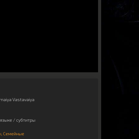
maiya Vastavaiya
языке / субтитры
ы
Семейные