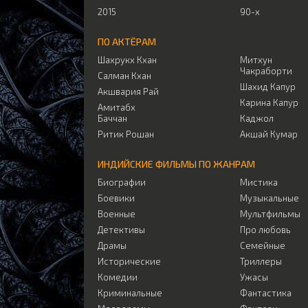
2015
90-х
ПО АКТЁРАМ
Шахрукх Кхан
Митхун
Чакраборти
Салман Кхан
Шахид Капур
Акшвария Рай
Карина Капур
Амитабх
Баччан
Каджол
Ритик Рошан
Акшай Кумар
ИНДИЙСКИЕ ФИЛЬМЫ ПО ЖАНРАМ
Биографии
Мистика
Боевики
Музыкальные
Военные
Мультфильмы
Детективы
Про любовь
Драмы
Семейные
Исторические
Триллеры
Комедии
Ужасы
Криминальные
Фантастика