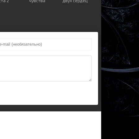
ста 2
чувства
двух сердец