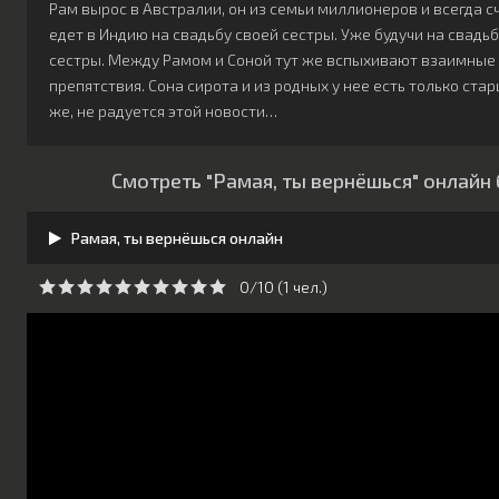
Рам вырос в Австралии, он из семьи миллионеров и всегда
едет в Индию на свадьбу своей сестры. Уже будучи на свадь
сестры. Между Рамом и Соной тут же вспыхивают взаимные чу
препятствия. Сона сирота и из родных у нее есть только ста
же, не радуется этой новости…
Смотреть "Рамая, ты вернёшься" онлайн
Рамая, ты вернёшься онлайн
0/10 (
1
чeл.)