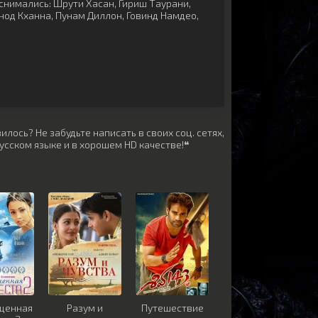
снимались:
Шрути Хасан
,
Гириш Таурани
,
нод Кханна
,
Пунам Диллон
,
Говинд Намдео
,
лось? Не забудьте написать в своих соц. сетях,
усском языке и в хорошем HD качестве!❝
щенная
Разум и
Путешествие