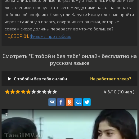
испытаний. Влюблённые по-разному относились к одним и тем
же явлениям, в результате чего между ними начал назревать
небольшой конфликт. Смогут ли Варун и Бхану с честью пройти
через эту чёрную полосу, сохранив отношения, которые
совсем скоро должны перерасти во что-то большее?
ПОДБОРКИ:
Фильмы про любовь
Смотреть "С тобой и без тебя" онлайн бесплатно на
русском языке
С тобой и без тебя онлайн
Не работает плеер?
4.6/10 (
10
чeл.)