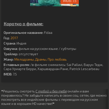
7.5
Коротко о фильме:
Оригинальное название:
Fidaa
Год:
2017
Страна:
Индия
Озвучка:
фильм на русском языке / субтитры
Трейлер:
отсутствует
Жанр:
Мелодрамы
Драмы
Про любовь
В главных ролях
/в фильме снимались:
Sai Pallavi
,
Варун Тедж
,
Сара Уриарте Берри
,
Харшвардхан Ране
,
Patrick Lescarbeau
IMDB:
7.5
❝Решились смотреть
С тобой и без тебя
онлайн и вам
понравилось? Не забудьте написать в своих соц. сетях, где можно
посмотреть все индийские фильмы с переводом на русском
языке и в хорошем HD качестве!❝