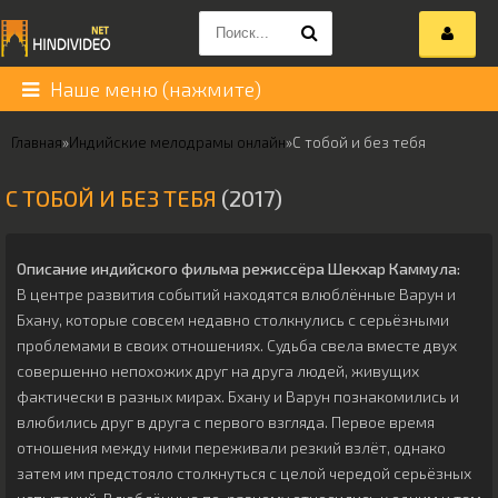
Наше меню (нажмите)
Главная
»
Индийские мелодрамы онлайн
»
С тобой и без тебя
С ТОБОЙ И БЕЗ ТЕБЯ
(2017)
Описание индийского фильма режиссёра
Шекхар Каммула
:
В центре развития событий находятся влюблённые Варун и
Бхану, которые совсем недавно столкнулись с серьёзными
проблемами в своих отношениях. Судьба свела вместе двух
совершенно непохожих друг на друга людей, живущих
фактически в разных мирах. Бхану и Варун познакомились и
влюбились друг в друга с первого взгляда. Первое время
отношения между ними переживали резкий взлёт, однако
затем им предстояло столкнуться с целой чередой серьёзных