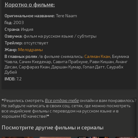
Коротко о фильме:
Оригинальное название:
Tere Naam
Год:
2003
Страна:
Индия
Озвучка:
фильм на русском языке / субтитры
Трейлер:
отсутствует
Жанр:
Мелодрамы
В главных ролях
/в фильме снимались:
Салман Кхан
,
Бхумика
Чавла
,
Сачин Кхедекар
,
Савита Прабхуне
,
Рави Кишан
,
Ананг
Десаи
,
Сарфараз Кхан
,
Даршан Кумар
,
Гопал Датт
,
Саурабх
Дубей
IMDB:
7.2
❝Решились смотреть
Все отдаю тебе
онлайн и вам понравилось?
Не забудьте написать в своих соц. сетях, где можно посмотреть
все индийские фильмы с переводом на русском языке и в
хорошем HD качестве!❝
Посмотрите другие фильмы и сериалы