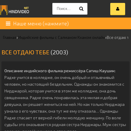
Наше меню (нажмите)
Главная
»
Индийские фильмы с Салманом Кханом онлайн
»
Все отдаю т
ВСЕ ОТДАЮ ТЕБЕ
(2003)
Описание индийского фильма режиссёра
Сатиш Каушик
:
Радхе учится в колледже, он очень добрый и отзывчивый
человек, но настоящий бездельник. Однажды он знакомится с
Нирджарой, которая учится в этом же колледже, она дочь
священника. Радхе очень понравилась эта милая и добрая
девушка, он решает жениться на ней. Но как только Нирджара
узнала о его чувствах, она тут же ему отказала… Однажды
Радхе спасает от верной гибели молодую женщину. По воле
судьбы это оказывается родная сестра Нирджары. Муж сестры