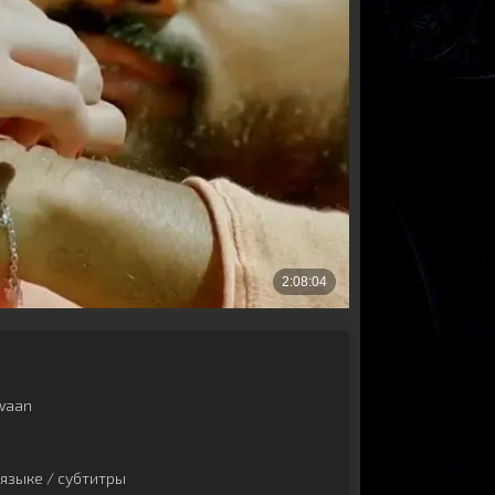
waan
языке / субтитры