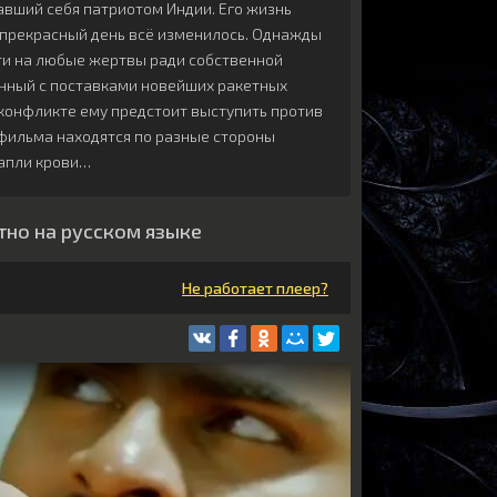
тавший себя патриотом Индии. Его жизнь
н прекрасный день всё изменилось. Однажды
ти на любые жертвы ради собственной
анный с поставками новейших ракетных
 конфликте ему предстоит выступить против
и фильма находятся по разные стороны
капли крови…
тно на русском языке
Не работает плеер?