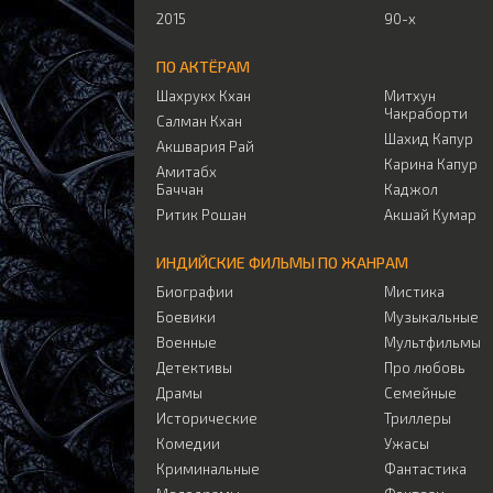
2015
90-х
ПО АКТЁРАМ
Шахрукх Кхан
Митхун
Чакраборти
Салман Кхан
Шахид Капур
Акшвария Рай
Карина Капур
Амитабх
Баччан
Каджол
Ритик Рошан
Акшай Кумар
ИНДИЙСКИЕ ФИЛЬМЫ ПО ЖАНРАМ
Биографии
Мистика
Боевики
Музыкальные
Военные
Мультфильмы
Детективы
Про любовь
Драмы
Семейные
Исторические
Триллеры
Комедии
Ужасы
Криминальные
Фантастика