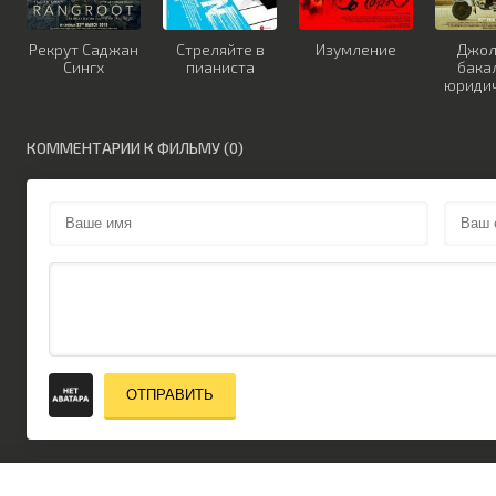
Рекрут Саджан
Стреляйте в
Изумление
Джол
Сингх
пианиста
бака
юриди
нау
КОММЕНТАРИИ К ФИЛЬМУ (0)
ОТПРАВИТЬ