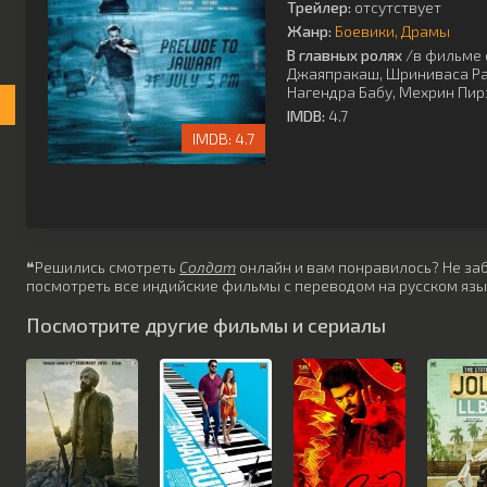
Трейлер:
отсутствует
Жанр:
Боевики
Драмы
В главных ролях
/в фильме 
Джаяпракаш
,
Шриниваса Ра
Нагендра Бабу
,
Мехрин Пир
IMDB:
4.7
4.7
❝Решились смотреть
Солдат
онлайн и вам понравилось? Не забу
посмотреть все индийские фильмы с переводом на русском язы
Посмотрите другие фильмы и сериалы