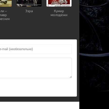
ли –
Эзра
Кумир
лавр
молодёжи
ческих
к 2