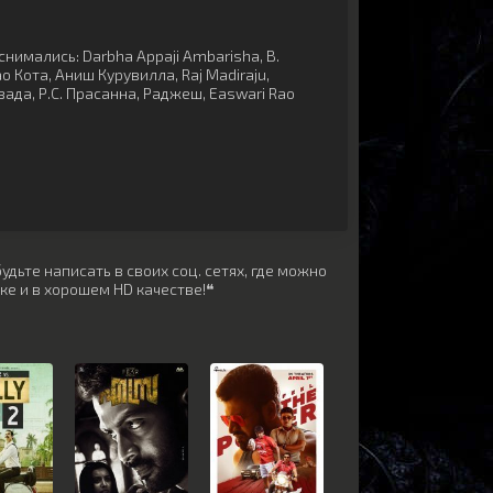
снимались:
Darbha Appaji Ambarisha
,
В.
о Кота
,
Аниш Курувилла
,
Raj Madiraju
,
зада
,
Р.С. Прасанна
,
Раджеш
,
Easwari Rao
дьте написать в своих соц. сетях, где можно
ке и в хорошем HD качестве!❝