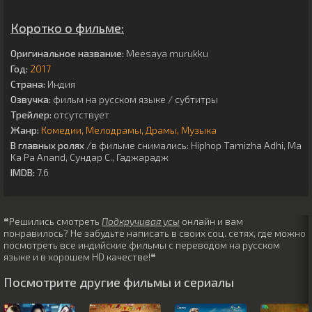
Коротко о фильме:
Оригинальное название:
Meesaya murukku
Год:
2017
Страна:
Индия
Озвучка:
фильм на русском языке / субтитры
Трейлер:
отсутствует
Жанр:
Комедии
Мелодрамы
Драмы
Музыка
В главных ролях
/в фильме снимались:
Hiphop Tamizha Adhi
,
Ma
Ka Pa Anand
,
Сундар С.
,
Гаджарадж
IMDB:
7.6
❝Решились смотреть
Подкручивая усы
онлайн и вам
понравилось? Не забудьте написать в своих соц. сетях, где можно
посмотреть все индийские фильмы с переводом на русском
языке и в хорошем HD качестве!❝
Посмотрите другие фильмы и сериалы