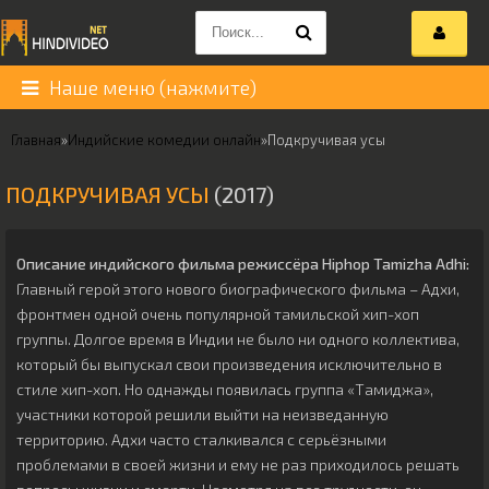
Наше меню (нажмите)
Главная
»
Индийские комедии онлайн
»
Подкручивая усы
ПОДКРУЧИВАЯ УСЫ
(2017)
Описание индийского фильма режиссёра
Hiphop Tamizha Adhi
:
Главный герой этого нового биографического фильма – Адхи,
фронтмен одной очень популярной тамильской хип-хоп
группы. Долгое время в Индии не было ни одного коллектива,
который бы выпускал свои произведения исключительно в
стиле хип-хоп. Но однажды появилась группа «Тамиджа»,
участники которой решили выйти на неизведанную
территорию. Адхи часто сталкивался с серьёзными
проблемами в своей жизни и ему не раз приходилось решать