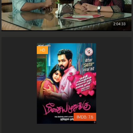
HD
7.6