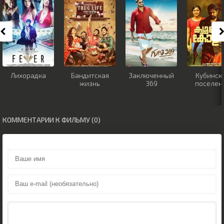
Лихорадка
Бандитская
Заключенный
Кубинск
жизнь
369
поселен
КОММЕНТАРИИ К ФИЛЬМУ (0)